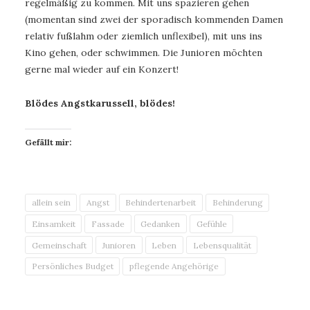
regelmäßig zu kommen. Mit uns spazieren gehen
(momentan sind zwei der sporadisch kommenden Damen
relativ fußlahm oder ziemlich unflexibel), mit uns ins
Kino gehen, oder schwimmen. Die Junioren möchten
gerne mal wieder auf ein Konzert!
Blödes Angstkarussell, blödes!
Gefällt mir:
allein sein
Angst
Behindertenarbeit
Behinderung
Einsamkeit
Fassade
Gedanken
Gefühle
Gemeinschaft
Junioren
Leben
Lebensqualität
Persönliches Budget
pflegende Angehörige