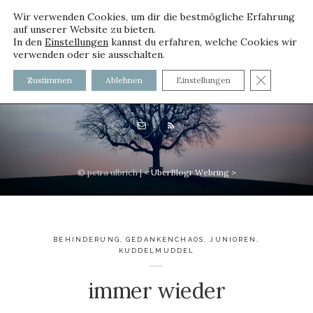
Wir verwenden Cookies, um dir die bestmögliche Erfahrung
auf unserer Website zu bieten.
In den
Einstellungen
kannst du erfahren, welche Cookies wir
verwenden oder sie ausschalten.
voller worte - mit und ohne
GDPR C
Zustimmen
Ablehnen
Einstellungen
Innenfutter
© petra ulbrich |
<
UberBlogr Webring
>
BEHINDERUNG
,
GEDANKENCHAOS
,
JUNIOREN
,
KUDDELMUDDEL
immer wieder