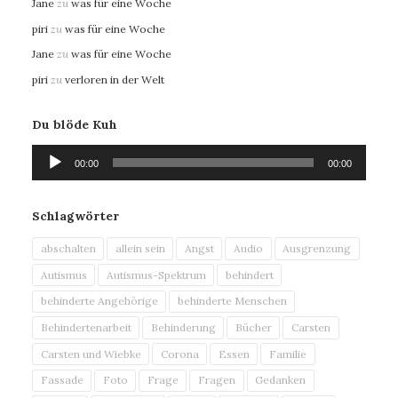
Jane
zu
was für eine Woche
piri
zu
was für eine Woche
Jane
zu
was für eine Woche
piri
zu
verloren in der Welt
Du blöde Kuh
Audio-
00:00
00:00
Player
Schlagwörter
abschalten
allein sein
Angst
Audio
Ausgrenzung
Autismus
Autismus-Spektrum
behindert
behinderte Angehörige
behinderte Menschen
Behindertenarbeit
Behinderung
Bücher
Carsten
Carsten und Wiebke
Corona
Essen
Familie
Fassade
Foto
Frage
Fragen
Gedanken