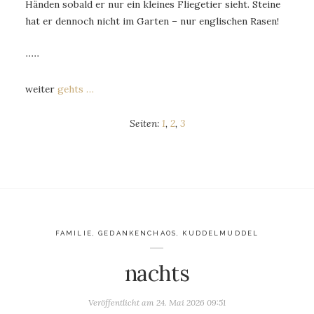
Händen sobald er nur ein kleines Fliegetier sieht. Steine
hat er dennoch nicht im Garten – nur englischen Rasen!
∙∙∙∙∙
weiter
gehts …
Seiten:
1
,
2
,
3
FAMILIE
,
GEDANKENCHAOS
,
KUDDELMUDDEL
nachts
Veröffentlicht am
24. Mai 2026 09:51