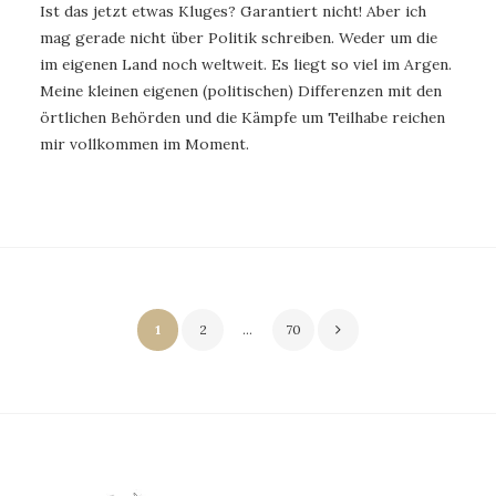
Ist das jetzt etwas Kluges? Garantiert nicht! Aber ich
mag gerade nicht über Politik schreiben. Weder um die
im eigenen Land noch weltweit. Es liegt so viel im Argen.
Meine kleinen eigenen (politischen) Differenzen mit den
örtlichen Behörden und die Kämpfe um Teilhabe reichen
mir vollkommen im Moment.
Seitennummerierung
1
2
…
70
der
Beiträge