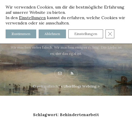
Wir verwenden Cookies, um dir die bestmögliche Erfahrung
auf unserer Website zu bieten.
In den
Einstellungen
kannst du erfahren, welche Cookies wir
verwenden oder sie ausschalten.
voller worte - mit und ohne
GDPR C
Zustimmen
Ablehnen
Einstellungen
Innenfutter
Wir machen vieles falsch. Wir machen einiges richtig. Die Liebe ist
es, der das egal ist.
© petra ulbrich |
<
UberBlogr Webring
>
Schlagwort:
Behindertenarbeit