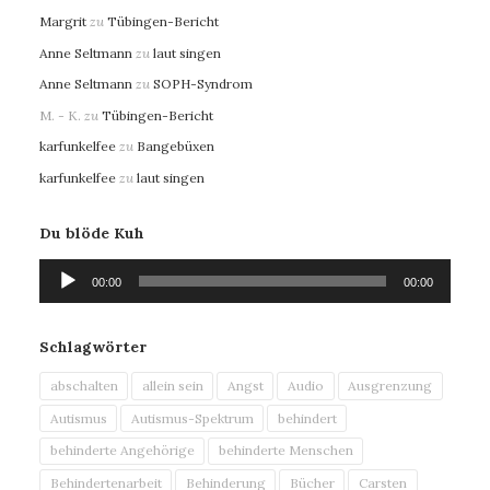
Margrit
zu
Tübingen-Bericht
Anne Seltmann
zu
laut singen
Anne Seltmann
zu
SOPH-Syndrom
M. - K.
zu
Tübingen-Bericht
karfunkelfee
zu
Bangebüxen
karfunkelfee
zu
laut singen
Du blöde Kuh
Audio-
00:00
00:00
Player
Schlagwörter
abschalten
allein sein
Angst
Audio
Ausgrenzung
Autismus
Autismus-Spektrum
behindert
behinderte Angehörige
behinderte Menschen
Behindertenarbeit
Behinderung
Bücher
Carsten