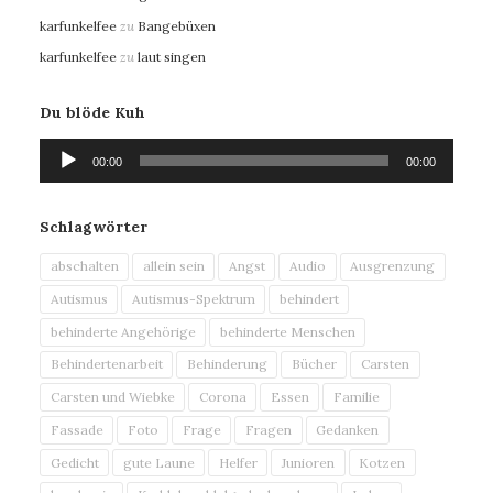
karfunkelfee
zu
Bangebüxen
karfunkelfee
zu
laut singen
Du blöde Kuh
Audio-
00:00
00:00
Player
Schlagwörter
abschalten
allein sein
Angst
Audio
Ausgrenzung
Autismus
Autismus-Spektrum
behindert
behinderte Angehörige
behinderte Menschen
Behindertenarbeit
Behinderung
Bücher
Carsten
Carsten und Wiebke
Corona
Essen
Familie
Fassade
Foto
Frage
Fragen
Gedanken
Gedicht
gute Laune
Helfer
Junioren
Kotzen