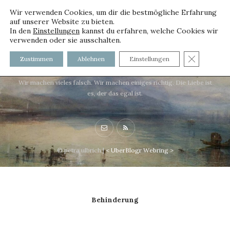
Wir verwenden Cookies, um dir die bestmögliche Erfahrung
auf unserer Website zu bieten.
In den
Einstellungen
kannst du erfahren, welche Cookies wir
verwenden oder sie ausschalten.
voller worte - mit und ohne
GDPR C
Zustimmen
Ablehnen
Einstellungen
Innenfutter
Wir machen vieles falsch. Wir machen einiges richtig. Die Liebe ist
es, der das egal ist.
© petra ulbrich |
<
UberBlogr Webring
>
Behinderung