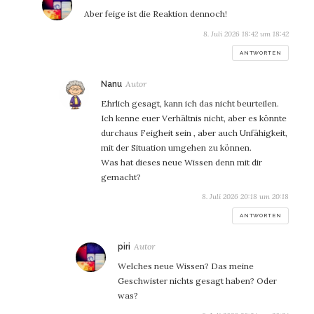
Aber feige ist die Reaktion dennoch!
8. Juli 2026 18:42 um 18:42
ANTWORTEN
sagt:
Nanu
Ehrlich gesagt, kann ich das nicht beurteilen.
Ich kenne euer Verhältnis nicht, aber es könnte
durchaus Feigheit sein , aber auch Unfähigkeit,
mit der Situation umgehen zu können.
Was hat dieses neue Wissen denn mit dir
gemacht?
8. Juli 2026 20:18 um 20:18
ANTWORTEN
sagt:
piri
Welches neue Wissen? Das meine
Geschwister nichts gesagt haben? Oder
was?