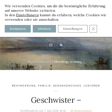
Wir verwenden Cookies, um dir die bestmögliche Erfahrung
auf unserer Website zu bieten.
In den
Einstellungen
kannst du erfahren, welche Cookies wir
verwenden oder sie ausschalten.
voller worte - mit und ohne
GDPR C
Zustimmen
Ablehnen
Einstellungen
Innenfutter
© petra ulbrich |
<
UberBlogr Webring
>
BEHINDERUNG
,
FAMILIE
,
GEDANKENCHAOS
,
JUNIOREN
Geschwister –
Veröffentlicht am
7. Juli 2026 16:42
28 Kommentare