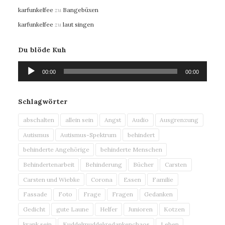
karfunkelfee
zu
Bangebüxen
karfunkelfee
zu
laut singen
Du blöde Kuh
Audio-
00:00
00:00
Player
Schlagwörter
abschalten
allein sein
Angst
Audio
Ausgrenzung
Autismus
Autismus-Spektrum
behindert
behinderte Angehörige
behinderte Menschen
Behindertenarbeit
Behinderung
Bücher
Carsten
Carsten und Wiebke
Corona
Essen
Familie
Fassade
Foto
Frage
Fragen
Gedanken
Gedicht
gute Laune
Helfer
Junioren
Kotzen
krank sein
Kuddelmuddelgedankenchaos
Leben