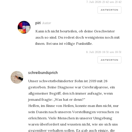
7. Juli 2026 21:42 um 21:42
ANTWORTEN
sagt:
piri
Kann ich nicht beurteilen, ob deine Geschwister
auch so sind. Du redest doch wenigstens noch mit
ihnen. Bei uns ist völlige Funkstille.
8. Juli 2026 18:51 um 18:51
ANTWORTEN
sagt:
schreibundsprich
Unser schwetstbehinderter Sohn ist 2019 mit 26
gestorben. Seine Diagnose war Cerebralparese, ein
allgemeiner Begriff, den ich immer aufsagte, wenn
jemand fragte: „Was hat er denn?“
Helfen, im Sinne von Heilen, konnte man ihm nicht, nur
sein Dasein nach unseren Vorstellungen versuchen zu
erleichtern. Viele Menschen in unserer Umgebung
waren überfordert und wussten nicht, wie sie sich uns
gegenüber verhalten sollen. Es gab auch einige, die