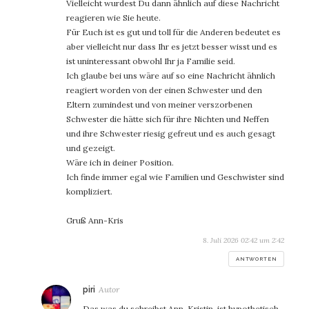
Vielleicht wurdest Du dann ähnlich auf diese Nachricht
reagieren wie Sie heute.
Für Euch ist es gut und toll für die Anderen bedeutet es
aber vielleicht nur dass Ihr es jetzt besser wisst und es
ist uninteressant obwohl Ihr ja Familie seid.
Ich glaube bei uns wäre auf so eine Nachricht ähnlich
reagiert worden von der einen Schwester und den
Eltern zumindest und von meiner verszorbenen
Schwester die hätte sich für ihre Nichten und Neffen
und ihre Schwester riesig gefreut und es auch gesagt
und gezeigt.
Wäre ich in deiner Position.
Ich finde immer egal wie Familien und Geschwister sind
kompliziert.
Gruß Ann-Kris
8. Juli 2026 02:42 um 2:42
ANTWORTEN
sagt:
piri
Das was du schreibst Ann-Kristin, ist hypothetisch