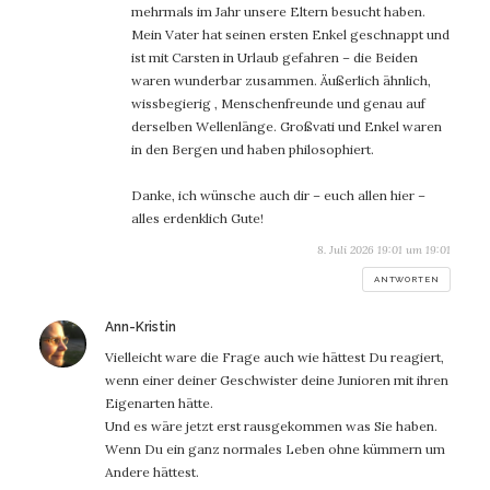
mehrmals im Jahr unsere Eltern besucht haben.
Mein Vater hat seinen ersten Enkel geschnappt und
ist mit Carsten in Urlaub gefahren – die Beiden
waren wunderbar zusammen. Äußerlich ähnlich,
wissbegierig , Menschenfreunde und genau auf
derselben Wellenlänge. Großvati und Enkel waren
in den Bergen und haben philosophiert.
Danke, ich wünsche auch dir – euch allen hier –
alles erdenklich Gute!
8. Juli 2026 19:01 um 19:01
ANTWORTEN
sagt:
Ann-Kristin
Vielleicht ware die Frage auch wie hättest Du reagiert,
wenn einer deiner Geschwister deine Junioren mit ihren
Eigenarten hätte.
Und es wäre jetzt erst rausgekommen was Sie haben.
Wenn Du ein ganz normales Leben ohne kümmern um
Andere hättest.