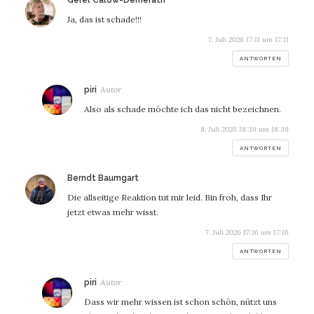
Gerel Calow-Demerath
Ja, das ist schade!!!
7. Juli 2026 17:11 um 17:11
ANTWORTEN
sagt:
piri
Also als schade möchte ich das nicht bezeichnen.
8. Juli 2026 18:39 um 18:39
ANTWORTEN
sagt:
Berndt Baumgart
Die allseitige Reaktion tut mir leid. Bin froh, dass Ihr
jetzt etwas mehr wisst.
7. Juli 2026 17:16 um 17:16
ANTWORTEN
sagt:
piri
Dass wir mehr wissen ist schon schön, nützt uns