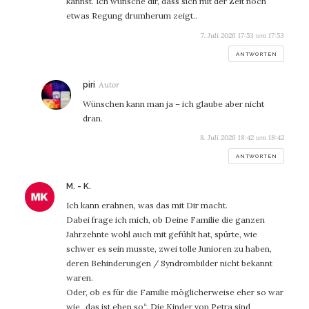
kannst. Ich wünsche dir, dass sich mit der Zeit noch
etwas Regung drumherum zeigt..
7. Juli 2026 17:53 um 17:53
ANTWORTEN
sagt:
piri
Wünschen kann man ja – ich glaube aber nicht
dran.
8. Juli 2026 18:42 um 18:42
ANTWORTEN
sagt:
M. - K.
Ich kann erahnen, was das mit Dir macht.
Dabei frage ich mich, ob Deine Familie die ganzen
Jahrzehnte wohl auch mit gefühlt hat, spürte, wie
schwer es sein musste, zwei tolle Junioren zu haben,
deren Behinderungen / Syndrombilder nicht bekannt
waren.
Oder, ob es für die Familie möglicherweise eher so war
wie „das ist eben so“. Die Kinder von Petra sind