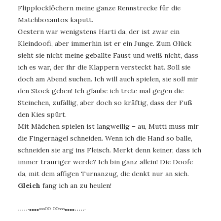
Flipplocklöchern meine ganze Rennstrecke für die
Matchboxautos kaputt.
Gestern war wenigstens Harti da, der ist zwar ein
Kleindoofi, aber immerhin ist er ein Junge. Zum Glück
sieht sie nicht meine geballte Faust und weiß nicht, dass
ich es war, der ihr die Klappern versteckt hat. Soll sie
doch am Abend suchen. Ich will auch spielen, sie soll mir
den Stock geben! Ich glaube ich trete mal gegen die
Steinchen, zufällig, aber doch so kräftig, dass der Fuß
den Kies spürt.
Mit Mädchen spielen ist langweilig – au, Mutti muss mir
die Fingernägel schneiden. Wenn ich die Hand so balle,
schneiden sie arg ins Fleisch. Merkt denn keiner, dass ich
immer trauriger werde? Ich bin ganz allein! Die Doofe
da, mit dem affigen Turnanzug, die denkt nur an sich.
Gleich
fang ich an zu heulen!
∙∙∙∙∙·▫▫▫▫ᵒᵒᵒᴼᴼ ᴼᴼᵒᵒᵒ▫▫▫▫∙∙∙∙∙·