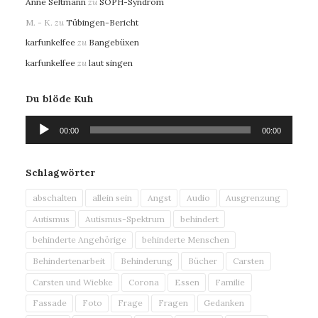
Anne Seltmann
zu
SOPH-Syndrom
M. - K.
zu
Tübingen-Bericht
karfunkelfee
zu
Bangebüxen
karfunkelfee
zu
laut singen
Du blöde Kuh
Audio-
00:00
00:00
Player
Schlagwörter
abschalten
allein sein
Angst
Audio
Ausgrenzung
Autismus
Autismus-Spektrum
behindert
behinderte Angehörige
behinderte Menschen
Behindertenarbeit
Behinderung
Bücher
Carsten
Carsten und Wiebke
Corona
Essen
Familie
Fassade
Foto
Frage
Fragen
Gedanken