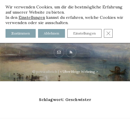
Wir verwenden Cookies, um dir die bestmögliche Erfahrung
auf unserer Website zu bieten.
In den
Einstellungen
kannst du erfahren, welche Cookies wir
verwenden oder sie ausschalten.
voller worte - mit und ohne
GDPR C
Zustimmen
Ablehnen
Einstellungen
Innenfutter
© petra ulbrich |
<
UberBlogr Webring
>
Schlagwort:
Geschwister