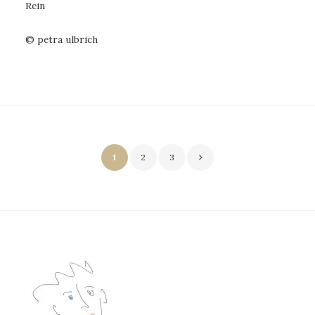
Rein
© petra ulbrich
Seitennummerierung
1
2
3
der
Beiträge