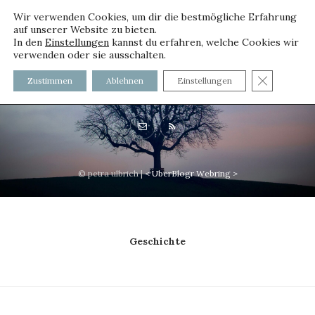
Wir verwenden Cookies, um dir die bestmögliche Erfahrung
auf unserer Website zu bieten.
In den
Einstellungen
kannst du erfahren, welche Cookies wir
verwenden oder sie ausschalten.
voller worte - mit und ohne
GDPR C
Zustimmen
Ablehnen
Einstellungen
Innenfutter
© petra ulbrich |
<
UberBlogr Webring
>
Geschichte