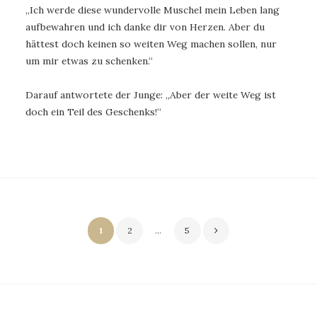
„Ich werde diese wundervolle Muschel mein Leben lang
aufbewahren und ich danke dir von Herzen. Aber du
hättest doch keinen so weiten Weg machen sollen, nur
um mir etwas zu schenken.“
Darauf antwortete der Junge: „Aber der weite Weg ist
doch ein Teil des Geschenks!“
Seitennummerierung
1
2
…
5
der
Beiträge