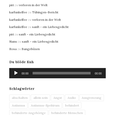
piri
zu
verloren in der Welt
karfunkelfee
zu
Tübingen-Bericht
karfunkelfee
zu
verloren in der Welt
karfunkelfee
zu
sanft – ein Liebesgedicht
piri
zu
sanft – ein Liebesgedicht
Nanu
zu
sanft – ein Liebesgedicht
Rosa
zu
Bangebüxen
Du blöde Kuh
Audio-
00:00
00:00
Player
Schlagwörter
abschalten
allein sein
Angst
Audio
Ausgrenzung
Autismus
Autismus-Spektrum
behindert
behinderte Angehörige
behinderte Menschen