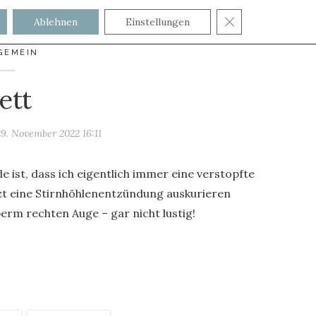
GDPR COOKIE
Ablehnen
Einstellungen
GEMEIN
ett
29. November 2022 16:11
e ist, dass ich eigentlich immer eine verstopfte
tzt eine Stirnhöhlenentzündung auskurieren
rm rechten Auge – gar nicht lustig!