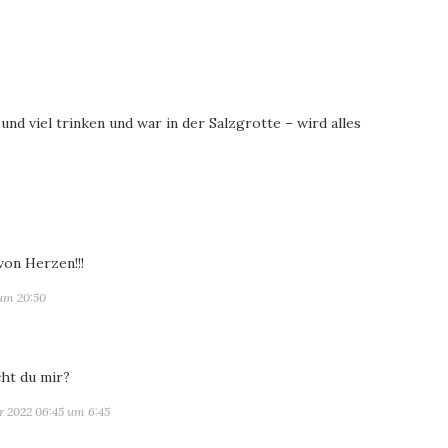
nd viel trinken und war in der Salzgrotte – wird alles
t:
von Herzen!!!
um 20:50
sagt:
ht du mir?
 2022 06:45 um 6:45