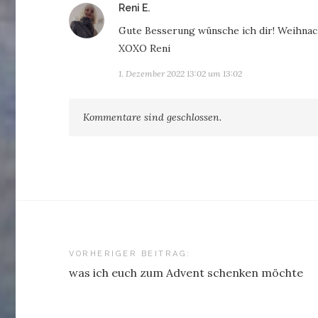
sagt:
Reni E.
Gute Besserung wünsche ich dir! Weihnach
XOXO Reni
1. Dezember 2022 13:02 um 13:02
Kommentare sind geschlossen.
Beitragsnavigation
VORHERIGER BEITRAG:
was ich euch zum Advent schenken möchte