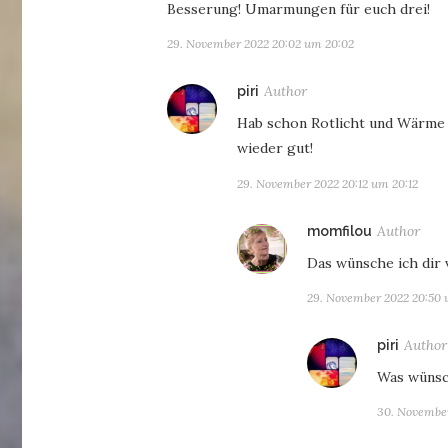
Besserung! Umarmungen für euch drei!
29. November 2022 20:02 um 20:02
sagt:
piri
Hab schon Rotlicht und Wärme u
wieder gut!
29. November 2022 20:12 um 20:12
sag
momfilou
Das wünsche ich dir 
29. November 2022 20:50 
piri
Was wünsc
30. November