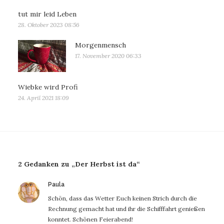
tut mir leid Leben
28. Oktober 2023 08:56
Morgenmensch
17. November 2020 06:33
Wiebke wird Profi
24. April 2021 18:09
2 Gedanken zu „Der Herbst ist da“
sagt:
Paula
Schön, dass das Wetter Euch keinen Strich durch die
Rechnung gemacht hat und ihr die Schifffahrt genießen
konntet. Schönen Feierabend!