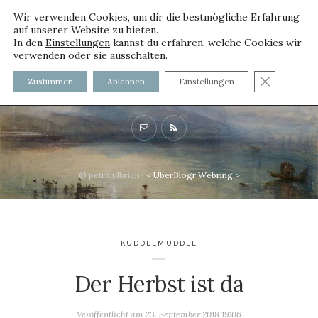
Wir verwenden Cookies, um dir die bestmögliche Erfahrung
auf unserer Website zu bieten.
In den
Einstellungen
kannst du erfahren, welche Cookies wir
verwenden oder sie ausschalten.
voller worte - mit und ohne
GDPR C
Zustimmen
Ablehnen
Einstellungen
Innenfutter
© petra ulbrich |
<
UberBlogr Webring
>
KUDDELMUDDEL
Der Herbst ist da
Veröffentlicht am
23. September 2018 19:06