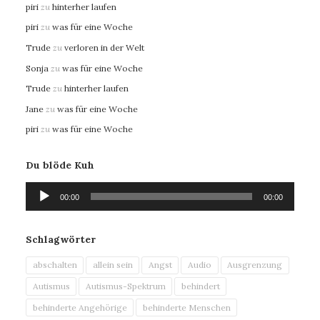
piri
zu
hinterher laufen
piri
zu
was für eine Woche
Trude
zu
verloren in der Welt
Sonja
zu
was für eine Woche
Trude
zu
hinterher laufen
Jane
zu
was für eine Woche
piri
zu
was für eine Woche
Du blöde Kuh
Audio-
00:00
00:00
Player
Schlagwörter
abschalten
allein sein
Angst
Audio
Ausgrenzung
Autismus
Autismus-Spektrum
behindert
behinderte Angehörige
behinderte Menschen