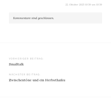
22. Oktober 2025 10:59 um 10:59
Kommentare sind geschlossen.
Beitragsnavigation
VORHERIGER BEITRAG:
Smalltalk
NÄCHSTER BEITRAG:
Zwischentöne und ein Herbsthaiku