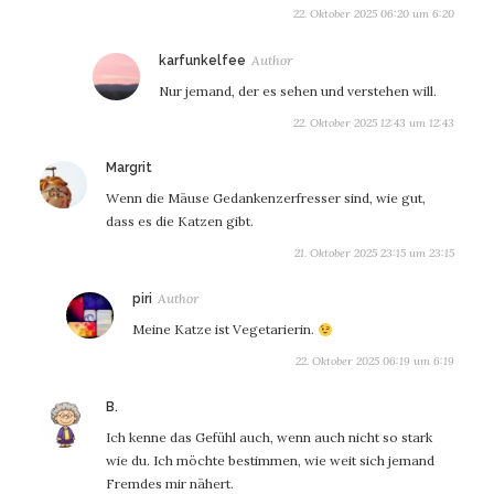
22. Oktober 2025 06:20 um 6:20
sagt:
karfunkelfee
Nur jemand, der es sehen und verstehen will.
22. Oktober 2025 12:43 um 12:43
sagt:
Margrit
Wenn die Mäuse Gedankenzerfresser sind, wie gut,
dass es die Katzen gibt.
21. Oktober 2025 23:15 um 23:15
sagt:
piri
Meine Katze ist Vegetarierin.
22. Oktober 2025 06:19 um 6:19
sagt:
B.
Ich kenne das Gefühl auch, wenn auch nicht so stark
wie du. Ich möchte bestimmen, wie weit sich jemand
Fremdes mir nähert.