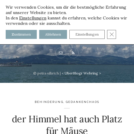
Wir verwenden Cookies, um dir die bestmögliche Erfahrung
auf unserer Website zu bieten.
In den
Einstellungen
kannst du erfahren, welche Cookies wir
verwenden oder sie ausschalten.
voller worte
GDPR C
Zustimmen
Ablehnen
Einstellungen
mit und ohne Innenfutter
© petra ulbrich |
<
UberBlogr Webring
>
BEHINDERUNG
,
GEDANKENCHAOS
der Himmel hat auch Platz
für Mäuse