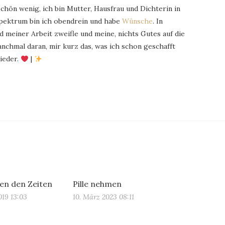
schön wenig, ich bin Mutter, Hausfrau und Dichterin in
Spektrum bin ich obendrein und habe
Wünsche
. In
 meiner Arbeit zweifle und meine, nichts Gutes auf die
chmal daran, mir kurz das, was ich schon geschafft
ieder.
|
en den Zeiten
Pille nehmen
019 13:03
10. März 2023 08:11