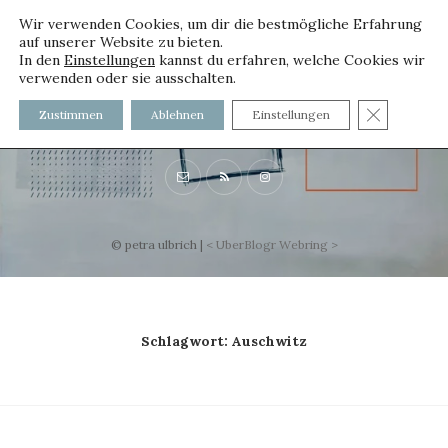
Wir verwenden Cookies, um dir die bestmögliche Erfahrung
auf unserer Website zu bieten.
In den
Einstellungen
kannst du erfahren, welche Cookies wir
verwenden oder sie ausschalten.
voller worte
GDPR C
Zustimmen
Ablehnen
Einstellungen
mit und ohne Innenfutter
© petra ulbrich |
<
UberBlogr Webring
>
Schlagwort:
Auschwitz