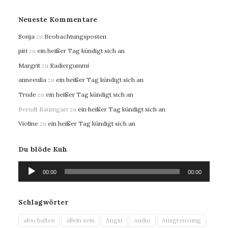
Neueste Kommentare
Sonja
zu
Beobachtungsposten
piri
zu
ein heißer Tag kündigt sich an
Margrit
zu
Radiergummi
anneeulia
zu
ein heißer Tag kündigt sich an
Trude
zu
ein heißer Tag kündigt sich an
Berndt Baumgart
zu
ein heißer Tag kündigt sich an
Violine
zu
ein heißer Tag kündigt sich an
Du blöde Kuh
Audio-
00:00
00:00
Player
Schlagwörter
abschalten
allein sein
Angst
Audio
Ausgrenzung