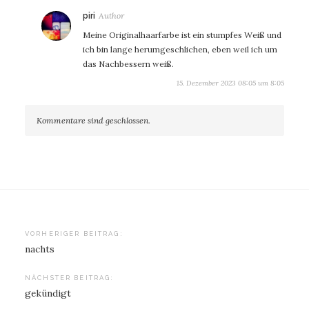
sagt:
piri
Meine Originalhaarfarbe ist ein stumpfes Weiß und
ich bin lange herumgeschlichen, eben weil ich um
das Nachbessern weiß.
15. Dezember 2023 08:05 um 8:05
Kommentare sind geschlossen.
Beitragsnavigation
VORHERIGER BEITRAG:
nachts
NÄCHSTER BEITRAG:
gekündigt