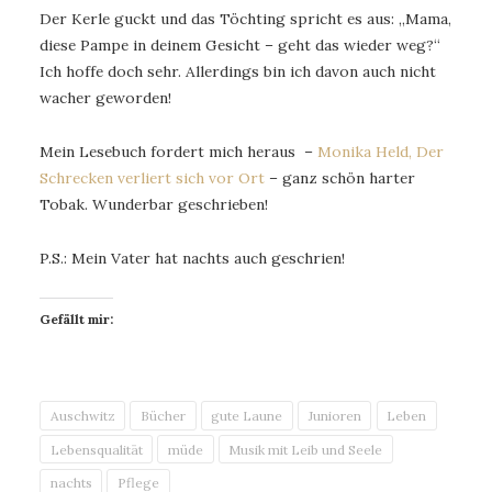
Der Kerle guckt und das Töchting spricht es aus: „Mama,
diese Pampe in deinem Gesicht – geht das wieder weg?“
Ich hoffe doch sehr. Allerdings bin ich davon auch nicht
wacher geworden!
Mein Lesebuch fordert mich heraus –
Monika Held, Der
Schrecken verliert sich vor Ort
– ganz schön harter
Tobak. Wunderbar geschrieben!
P.S.: Mein Vater hat nachts auch geschrien!
Gefällt mir:
Auschwitz
Bücher
gute Laune
Junioren
Leben
Lebensqualität
müde
Musik mit Leib und Seele
nachts
Pflege