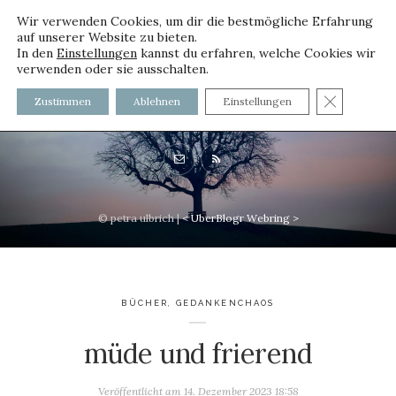
Wir verwenden Cookies, um dir die bestmögliche Erfahrung
auf unserer Website zu bieten.
In den
Einstellungen
kannst du erfahren, welche Cookies wir
verwenden oder sie ausschalten.
voller worte - mit und ohne
GDPR C
Zustimmen
Ablehnen
Einstellungen
Innenfutter
© petra ulbrich |
<
UberBlogr Webring
>
BÜCHER
,
GEDANKENCHAOS
müde und frierend
Veröffentlicht am
14. Dezember 2023 18:58