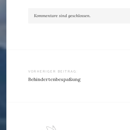
Kommentare sind geschlossen.
Beitragsnavigation
VORHERIGER BEITRAG:
Behindertenbespaßung