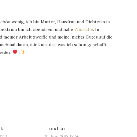
schön wenig, ich bin Mutter, Hausfrau und Dichterin in
Spektrum bin ich obendrein und habe
Wünsche
. In
 meiner Arbeit zweifle und meine, nichts Gutes auf die
chmal daran, mir kurz das, was ich schon geschafft
ieder.
|
ik
… und so
9:43
10. Juni 2018 18:56