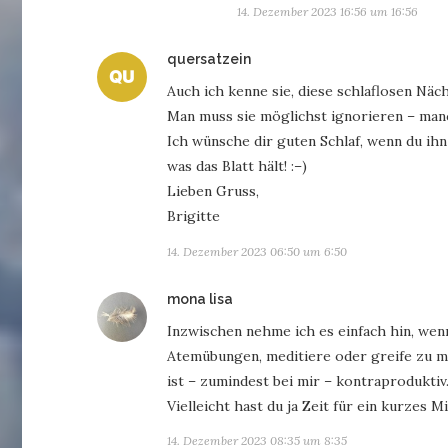
14. Dezember 2023 16:56 um 16:56
sagt:
quersatzein
Auch ich kenne sie, diese schlaflosen Näch
Man muss sie möglichst ignorieren – manc
Ich wünsche dir guten Schlaf, wenn du ihn
was das Blatt hält! :–)
Lieben Gruss,
Brigitte
14. Dezember 2023 06:50 um 6:50
sagt:
mona lisa
Inzwischen nehme ich es einfach hin, wen
Atemübungen, meditiere oder greife zu 
ist – zumindest bei mir – kontraproduktiv
Vielleicht hast du ja Zeit für ein kurzes M
14. Dezember 2023 08:35 um 8:35