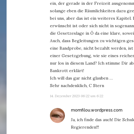
ein, der gerade in der Freizeit ausgenom
solange eben die Räumlichkeiten dazu geeig
bei uns, aber das ist ein weiteres Kapitel
erwünscht ist oder sich nicht in sogenan
die Gesetzeslage in Ö da eine klare, sowei
Auch, dass Begleitungen zu wichtigen ges
eine Bandprobe, nicht bezahlt werden, ist
einer Gesetzgebung, wie sie eines reichen
nur los in diesem Land? Ich stimme Dir ab
Bankrott erklärt!
Ich will das gar nicht glauben …
Sehr nachdenklich, C Stern
14. Dezember 2023 06:22 um 6:22
sagt:
momfilou.wordpress.com
Ja, ich finde das auch! Die Sch
Regierenden!!!