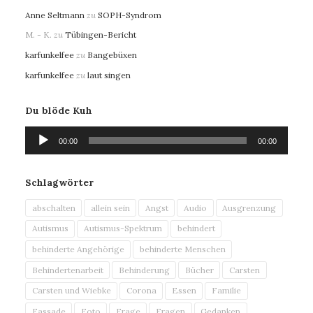
Anne Seltmann
zu
SOPH-Syndrom
M. - K.
zu
Tübingen-Bericht
karfunkelfee
zu
Bangebüxen
karfunkelfee
zu
laut singen
Du blöde Kuh
Audio-
00:00
00:00
Player
Schlagwörter
abschalten
allein sein
Angst
Audio
Ausgrenzung
Autismus
Autismus-Spektrum
behindert
behinderte Angehörige
behinderte Menschen
Behindertenarbeit
Behinderung
Bücher
Carsten
Carsten und Wiebke
Corona
Essen
Familie
Fassade
Foto
Frage
Fragen
Gedanken