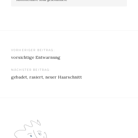
Beitragsnavigation
VORHERIGER BEITRAG:
vorsichtige Entwarnung
NÄCHSTER BEITRAG:
gebadet, rasiert, neuer Haarschnitt