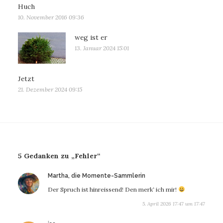
Huch
10. November 2016 09:36
weg ist er
13. Januar 2024 15:01
Jetzt
21. Dezember 2024 09:15
5 Gedanken zu „Fehler“
sagt:
Martha, die Momente-Sammlerin
Der Spruch ist hinreissend! Den merk‘ ich mir!
5. April 2026 17:47 um 17:47