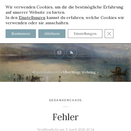
Wir verwenden Cookies, um dir die bestmögliche Erfahrung
auf unserer Website zu bieten.
In den
Einstellungen
kannst du erfahren, welche Cookies wir
verwenden oder sie ausschalten.
voller worte - mit und ohne
GDPR C
Zustimmen
Ablehnen
Einstellungen
Innenfutter
© petra ulbrich |
<
UberBlogr Webring
>
GEDANKENCHAOS
Fehler
Veröffentlicht am
5. April 2026 16:34