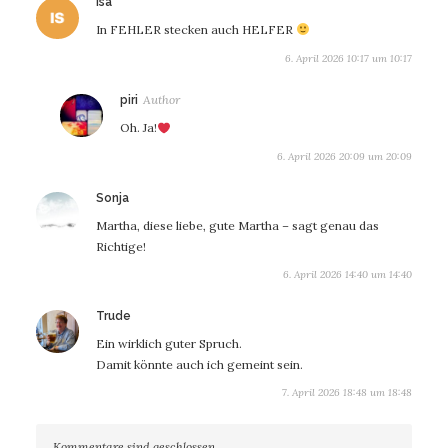
sagt:
isa
In FEHLER stecken auch HELFER
6. April 2026 10:17 um 10:17
sagt:
piri
Oh. Ja!
6. April 2026 20:09 um 20:09
sagt:
Sonja
Martha, diese liebe, gute Martha – sagt genau das
Richtige!
6. April 2026 14:40 um 14:40
sagt:
Trude
Ein wirklich guter Spruch.
Damit könnte auch ich gemeint sein.
7. April 2026 18:48 um 18:48
Kommentare sind geschlossen.