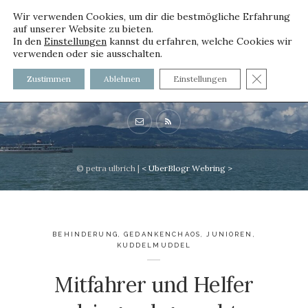
Wir verwenden Cookies, um dir die bestmögliche Erfahrung
auf unserer Website zu bieten.
In den
Einstellungen
kannst du erfahren, welche Cookies wir
verwenden oder sie ausschalten.
voller worte
GDPR C
Zustimmen
Ablehnen
Einstellungen
mit und ohne Innenfutter
© petra ulbrich |
<
UberBlogr Webring
>
BEHINDERUNG
,
GEDANKENCHAOS
,
JUNIOREN
,
KUDDELMUDDEL
Mitfahrer und Helfer