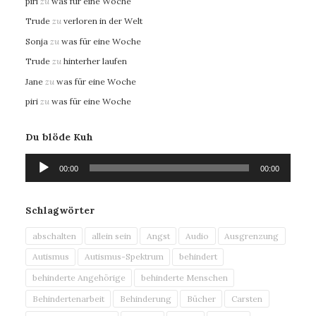
piri
zu
was für eine Woche
Trude
zu
verloren in der Welt
Sonja
zu
was für eine Woche
Trude
zu
hinterher laufen
Jane
zu
was für eine Woche
piri
zu
was für eine Woche
Du blöde Kuh
Audio-
00:00
00:00
Player
Schlagwörter
abschalten
allein sein
Angst
Audio
Ausgrenzung
Autismus
Autismus-Spektrum
behindert
behinderte Angehörige
behinderte Menschen
Behindertenarbeit
Behinderung
Bücher
Carsten