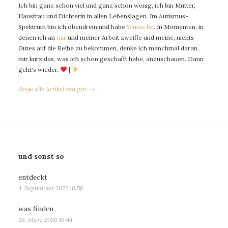
Ich bin ganz schön viel und ganz schön wenig, ich bin Mutter,
Hausfrau und Dichterin in allen Lebenslagen. Im Autismus-
Spektrum bin ich obendrein und habe
Wünsche
. In Momenten, in
denen ich an
mir
und meiner Arbeit zweifle und meine, nichts
Gutes auf die Reihe zu bekommen, denke ich manchmal daran,
mir kurz das, was ich schon geschafft habe, anzuschauen. Dann
geht's wieder.
|
Zeige alle Artikel von piri →
und sonst so
entdeckt
4. September 2022 10:56
was finden
28. März 2020 16:44