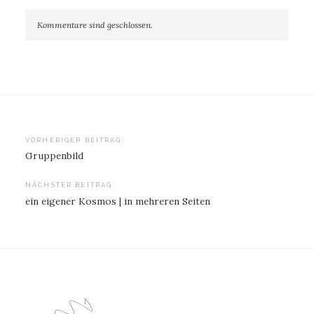
Kommentare sind geschlossen.
Beitragsnavigation
VORHERIGER BEITRAG:
Gruppenbild
NÄCHSTER BEITRAG:
ein eigener Kosmos | in mehreren Seiten