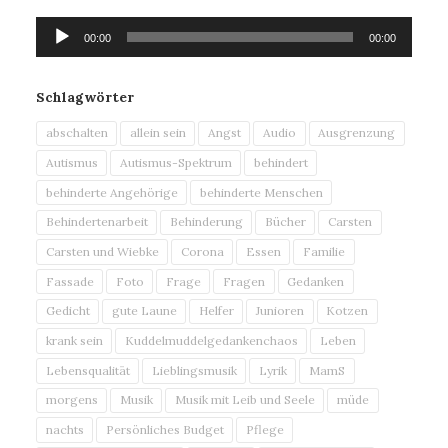
Audio-
00:00
00:00
Player
Schlagwörter
abschalten
allein sein
Angst
Audio
Ausgrenzung
Autismus
Autismus-Spektrum
behindert
behinderte Angehörige
behinderte Menschen
Behindertenarbeit
Behinderung
Bücher
Carsten
Carsten und Wiebke
Corona
Essen
Familie
Fassade
Foto
Frage
Fragen
Gedanken
Gedicht
gute Laune
Helfer
Junioren
Kotzen
krank sein
Kuddelmuddelgedankenchaos
Leben
Lebensqualität
Lieblingsmusik
Lyrik
MamS
morgens
Musik
Musik mit Leib und Seele
müde
nachts
Persönliches Budget
Pflege