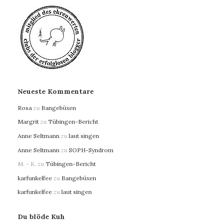
Neueste Kommentare
Rosa
zu
Bangebüxen
Margrit
zu
Tübingen-Bericht
Anne Seltmann
zu
laut singen
Anne Seltmann
zu
SOPH-Syndrom
M. - K.
zu
Tübingen-Bericht
karfunkelfee
zu
Bangebüxen
karfunkelfee
zu
laut singen
Du blöde Kuh