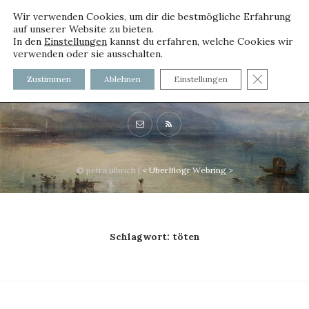
Wir verwenden Cookies, um dir die bestmögliche Erfahrung
auf unserer Website zu bieten.
In den
Einstellungen
kannst du erfahren, welche Cookies wir
verwenden oder sie ausschalten.
voller worte - mit und ohne
GDPR C
Zustimmen
Ablehnen
Einstellungen
Innenfutter
© petra ulbrich |
<
UberBlogr Webring
>
Schlagwort:
töten