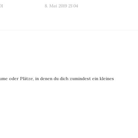
01
8. Mai 2019 21:04
Räume oder Plätze, in denen du dich zumindest ein kleines