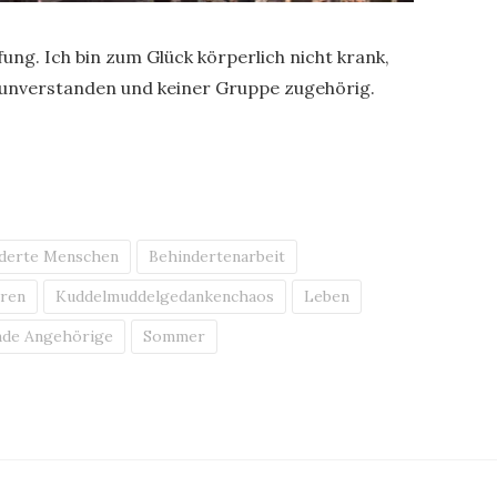
g. Ich bin zum Glück körperlich nicht krank,
h unverstanden und keiner Gruppe zugehörig.
derte Menschen
Behindertenarbeit
oren
Kuddelmuddelgedankenchaos
Leben
nde Angehörige
Sommer