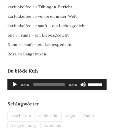
karfunkelfee
zu
Tübingen-Bericht
karfunkelfee
zu
verloren in der Welt
karfunkelfee
zu
sanft – ein Liebesgedicht
piri
zu
sanft – ein Liebesgedicht
Nanu
zu
sanft – ein Liebesgedicht
Rosa
zu
Bangebüxen
Du blöde Kuh
Audio-
Pfeiltasten
00:00
00:00
Player
Hoch/Runter
benutzen,
um
Schlagwörter
die
Lautstärke
abschalten
allein sein
Angst
Audio
zu
Ausgrenzung
Autismus
regeln.