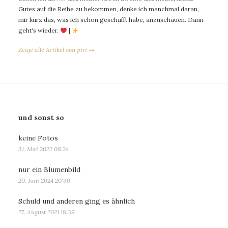
Gutes auf die Reihe zu bekommen, denke ich manchmal daran,
mir kurz das, was ich schon geschafft habe, anzuschauen. Dann
geht's wieder.
|
Zeige alle Artikel von piri →
und sonst so
keine Fotos
31. Mai 2022 08:24
nur ein Blumenbild
20. Juni 2024 20:30
Schuld und anderen ging es ähnlich
27. August 2021 18:39