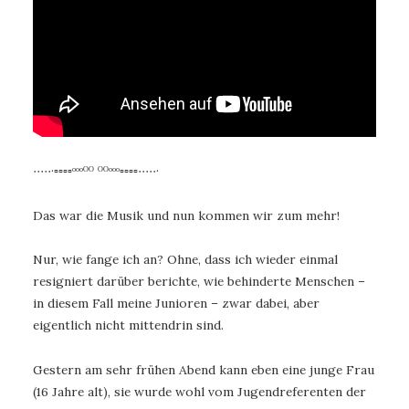
∙∙∙∙∙·▫▫▫▫ᵒᵒᵒᴼᴼ ᴼᴼᵒᵒᵒ▫▫▫▫∙∙∙∙∙·
Das war die Musik und nun kommen wir zum mehr!
Nur, wie fange ich an? Ohne, dass ich wieder einmal
resigniert darüber berichte, wie behinderte Menschen –
in diesem Fall meine Junioren – zwar dabei, aber
eigentlich nicht mittendrin sind.
Gestern am sehr frühen Abend kann eben eine junge Frau
(16 Jahre alt), sie wurde wohl vom Jugendreferenten der