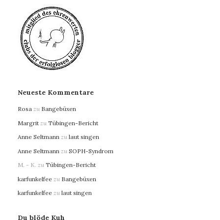
Neueste Kommentare
Rosa
zu
Bangebüxen
Margrit
zu
Tübingen-Bericht
Anne Seltmann
zu
laut singen
Anne Seltmann
zu
SOPH-Syndrom
M. - K.
zu
Tübingen-Bericht
karfunkelfee
zu
Bangebüxen
karfunkelfee
zu
laut singen
Du blöde Kuh