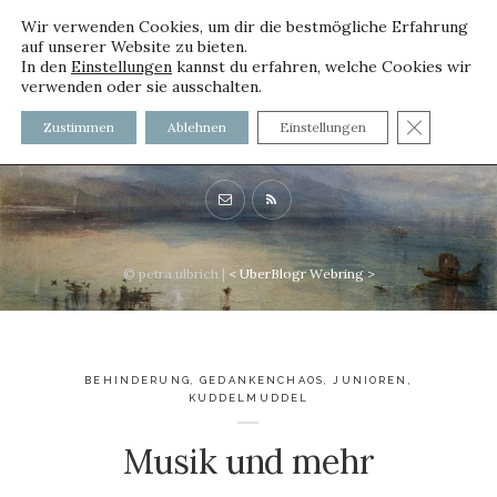
Wir verwenden Cookies, um dir die bestmögliche Erfahrung
auf unserer Website zu bieten.
In den
Einstellungen
kannst du erfahren, welche Cookies wir
verwenden oder sie ausschalten.
voller worte - mit und ohne
GDPR C
Zustimmen
Ablehnen
Einstellungen
Innenfutter
© petra ulbrich |
<
UberBlogr Webring
>
BEHINDERUNG
,
GEDANKENCHAOS
,
JUNIOREN
,
KUDDELMUDDEL
Musik und mehr