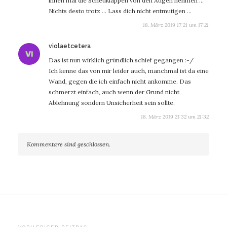
ihnen mal die Scheuklappen von den Augen nehmen …
Nichts desto trotz … Lass dich nicht entmutigen …
18. März 2019 17:21 um 17:21
sagt:
violaetcetera
Das ist nun wirklich gründlich schief gegangen :-/
Ich kenne das von mir leider auch, manchmal ist da eine
Wand, gegen die ich einfach nicht ankomme. Das
schmerzt einfach, auch wenn der Grund nicht
Ablehnung sondern Unsicherheit sein sollte.
18. März 2019 21:32 um 21:32
Kommentare sind geschlossen.