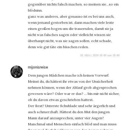
gegenüber nichts falsch machen. so meinen sie…so ein
blödsinn.
ganz was anderes, aber genauso ist es bei uns auch,
wenn jemand gestorben ist. dann machen viele leute
einen großen bogen um die trauernden, damit sie ja
nicht was falsches sagen oder vielleicht wissen sie
überhaupt nicht, was sie sagen sollen. echt schade,
denn wie gut täte ein bisschen reden.
18. März 2019 16:49 um 16:49
sagt:
mijonisreise
Dem jungen Mädchen mache ich keinen Vorwurf.
Meinst du, du hättest ihr etwas von der Unsicherheit
nehmen können, wenn der Ablauf grob abgesprochen
gewesen wäre? Oder war er das? … bin mir nicht sicher,
ob du davon etwas geschrieben hattest.
Der Rest? Unterste Schublade und sehr ärgerlich und
auch schmerzhaft. Hättest du den Mut den jungen
Mann darauf anzusprechen, unter vier Augen?
Manchmal sind Menschen einfach blöd und man muss