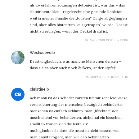
als zwei Jahren sozusagen detoniert ist, war das – das
ist mir heute klar – regelrecht eine gesunde Reaktion,
weil in meiner Familie die „tollsten“ Dinge abgegangen
sind, aber alles hintenrum „ausgetragen“ wurde. Das ist
nicht zu ertragen, wenn der Deckel drauf ist.
18. März 2019 13:06 um 13:06
sagt:
Wechselweib
Es ist unglaublich, was manche Menschen denken –
dass sie es aber auch noch äußern, ist der Gipfel!
18. März 2019 16:46 um 16:46
sagt:
christine b
ach mann ist das schade! carsten tut mir sehr leid! diese
verunsicherung der menschen bezüglich behinderter
menschen ist einfach schlimm. man „fürchtet“ sich
anscheinend vor behinderten. nicht mal ein bisschen
smalltalk trauen sich die leute zu!
auch glaube ich, dass die meisten nicht wissen, wie
man damit umgeht, man will den behinderten