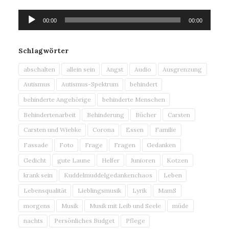
Audio-
00:00
00:00
Player
Schlagwörter
abschalten
allein sein
Angst
Audio
Ausgrenzung
Autismus
Autismus-Spektrum
behindert
behinderte Angehörige
behinderte Menschen
Behindertenarbeit
Behinderung
Bücher
Carsten
Carsten und Wiebke
Corona
Essen
Familie
Fassade
Foto
Frage
Fragen
Gedanken
Gedicht
gute Laune
Helfer
Junioren
Kotzen
krank sein
Kuddelmuddelgedankenchaos
Leben
Lebensqualität
Lieblingsmusik
Lyrik
MamS
morgens
Musik
Musik mit Leib und Seele
müde
nachts
Persönliches Budget
Pflege