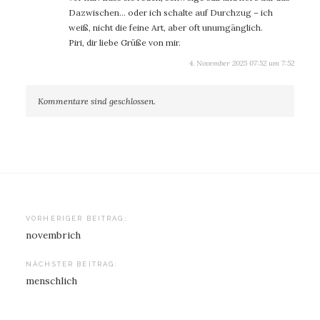
Dazwischen… oder ich schalte auf Durchzug – ich
weiß, nicht die feine Art, aber oft unumgänglich.
Piri, dir liebe Grüße von mir.
4. November 2025 07:52 um 7:52
Kommentare sind geschlossen.
Beitragsnavigation
VORHERIGER BEITRAG:
novembrich
NÄCHSTER BEITRAG:
menschlich