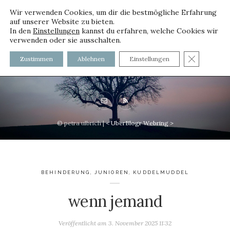
Wir verwenden Cookies, um dir die bestmögliche Erfahrung
auf unserer Website zu bieten.
In den
Einstellungen
kannst du erfahren, welche Cookies wir
verwenden oder sie ausschalten.
voller worte
GDPR C
Zustimmen
Ablehnen
Einstellungen
mit und ohne Innenfutter
© petra ulbrich |
<
UberBlogr Webring
>
BEHINDERUNG
,
JUNIOREN
,
KUDDELMUDDEL
wenn jemand
Veröffentlicht am
3. November 2025 11:32