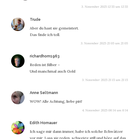
3. November 2025 12:55 um 12:55
sagt:
Trude
Aber du hast sie gemeistert.
Das finde ich toll.
3. November 2025 21:05 um 21:05
sagt:
richardhorn1963
Reden ist Silber –
Und manchmal auch Gold
3. November 2025 21:15 um 21:15
sagt:
Anne Seltmann
WOW! Alle Achtung, liebe piri!
4. November 2025 06:14 um 6:14
sagt:
Edith Hornauer
Ich sage mir dann immer, habe ich solche Schwätzer
vor mir: Lass sie reden, schweige still und höre auf das