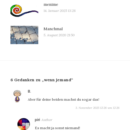
menime
14. Januar 2025 13:28
Manchmal
5. August 2020 21:50
6 Gedanken zu „wenn jemand“
sagt:
B.
Aber für deine beiden machst du sogar das!
3. November 2025 12:26 um 12:26
sagt:
piri
Es macht ja sonst niemand!