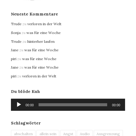
Neueste Kommentare
Trude
zu
verloren in der Welt
Sonja
zu
was für eine Woche
Trude
zu
hinterher laufen
Jane
zu
was für eine Woche
piri
zu
was für eine Woche
Jane
zu
was für eine Woche
piri
zu
verloren in der Welt
Du blöde Kuh
Audio-
00:00
00:00
Player
Schlagwörter
abschalten
allein sein
Angst
Audio
Ausgrenzung