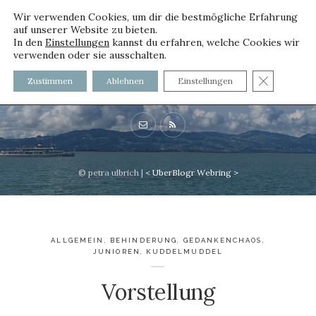
Wir verwenden Cookies, um dir die bestmögliche Erfahrung
auf unserer Website zu bieten.
In den
Einstellungen
kannst du erfahren, welche Cookies wir
verwenden oder sie ausschalten.
voller worte
GDPR C
Zustimmen
Ablehnen
Einstellungen
mit und ohne Innenfutter
© petra ulbrich |
<
UberBlogr Webring
>
ALLGEMEIN
,
BEHINDERUNG
,
GEDANKENCHAOS
,
JUNIOREN
,
KUDDELMUDDEL
Vorstellung