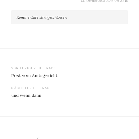
13. Februar 2025 20:46 um 20:46
Kommentare sind geschlossen.
Beitragsnavigation
VORHERIGER BEITRAG:
Post vom Amtsgericht
NÄCHSTER BEITRAG:
und wenn dann