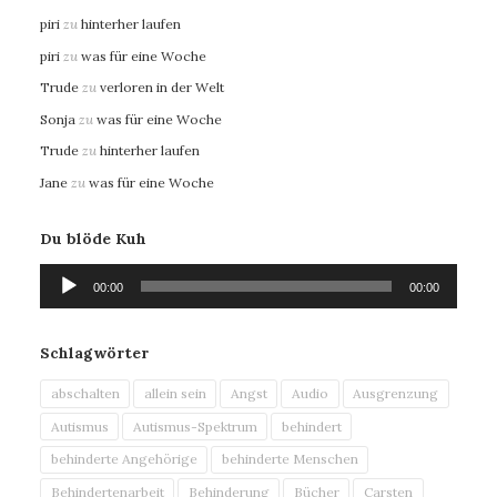
piri
zu
hinterher laufen
piri
zu
was für eine Woche
Trude
zu
verloren in der Welt
Sonja
zu
was für eine Woche
Trude
zu
hinterher laufen
Jane
zu
was für eine Woche
Du blöde Kuh
Audio-
00:00
00:00
Player
Schlagwörter
abschalten
allein sein
Angst
Audio
Ausgrenzung
Autismus
Autismus-Spektrum
behindert
behinderte Angehörige
behinderte Menschen
Behindertenarbeit
Behinderung
Bücher
Carsten