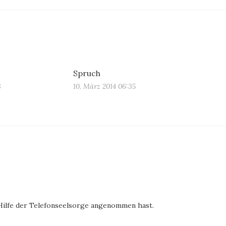
Spruch
8
10. März 2014 06:35
e Hilfe der Telefonseelsorge angenommen hast.