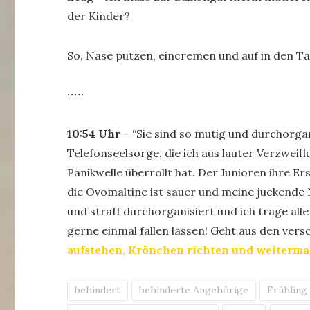
der Kinder?
So, Nase putzen, eincremen und auf in den T
∙∙∙∙∙
10:54 Uhr
– “Sie sind so mutig und durchorgani
Telefonseelsorge, die ich aus lauter Verzweif
Panikwelle überrollt hat. Der Junioren ihre Ers
die Ovomaltine ist sauer und meine juckende Nas
und straff durchorganisiert und ich trage all
gerne einmal fallen lassen! Geht aus den vers
aufstehen, Krönchen richten und weiterma
behindert
behinderte Angehörige
Frühling