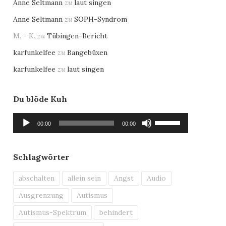
Anne Seltmann
zu
laut singen
Anne Seltmann
zu
SOPH-Syndrom
M. - K.
zu
Tübingen-Bericht
karfunkelfee
zu
Bangebüxen
karfunkelfee
zu
laut singen
Du blöde Kuh
Audio-
Pfeiltasten
00:00
00:00
Player
Hoch/Runter
benutzen,
um
Schlagwörter
die
Lautstärke
abschalten
allein sein
Angst
Audio
zu
Ausgrenzung
Autismus
regeln.
Autismus-Spektrum
behindert