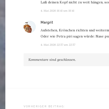
Laß deinen Kopf nicht zu weit hängen, son
4. Mai 2026 18:41 um 18:41
sagt:
Margrit
Aufstehen, Krönchen richten und weiter
Oder wie Petra piri sagen würde: Nase pu
4. Mai 2026 22:57 um 22:57
Kommentare sind geschlossen.
Beitragsnavigation
VORHERIGER BEITRAG: