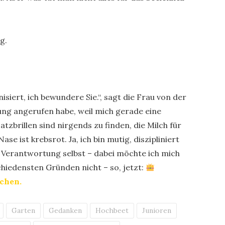
ag.
siert, ich bewundere Sie.“, sagt die Frau von der
lung angerufen habe, weil mich gerade eine
atzbrillen sind nirgends zu finden, die Milch für
e ist krebsrot. Ja, ich bin mutig, diszipliniert
e Verantwortung selbst – dabei möchte ich mich
chiedensten Gründen nicht – so, jetzt:
chen.
Garten
Gedanken
Hochbeet
Junioren