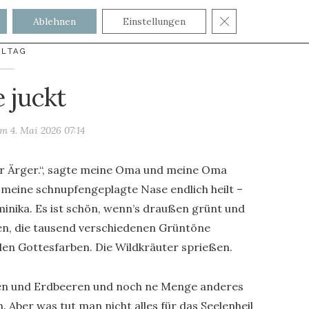
GDPR COOKIE
Ablehnen
Einstellungen
LLTAG
 juckt
 am
4. Mai 2026 07:14
er Ärger.“, sagte meine Oma und meine Oma
s meine schnupfengeplagte Nase endlich heilt –
minika. Es ist schön, wenn’s draußen grünt und
hen, die tausend verschiedenen Grüntöne
allen Gottesfarben. Die Wildkräuter sprießen.
n und Erdbeeren und noch ne Menge anderes
 Aber was tut man nicht alles für das Seelenheil