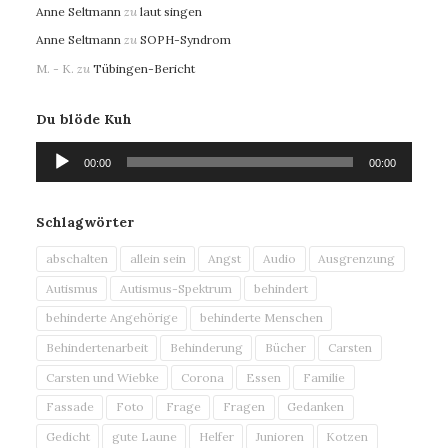
Anne Seltmann
zu
laut singen
Anne Seltmann
zu
SOPH-Syndrom
M. - K.
zu
Tübingen-Bericht
Du blöde Kuh
Audio-
00:00
00:00
Player
Schlagwörter
abschalten
allein sein
Angst
Audio
Ausgrenzung
Autismus
Autismus-Spektrum
behindert
behinderte Angehörige
behinderte Menschen
Behindertenarbeit
Behinderung
Bücher
Carsten
Carsten und Wiebke
Corona
Essen
Familie
Fassade
Foto
Frage
Fragen
Gedanken
Gedicht
gute Laune
Helfer
Junioren
Kotzen