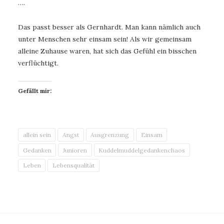
….
Das passt besser als Gernhardt. Man kann nämlich auch
unter Menschen sehr einsam sein! Als wir gemeinsam
alleine Zuhause waren, hat sich das Gefühl ein bisschen
verflüchtigt.
Gefällt mir:
allein sein
Angst
Ausgrenzung
Einsam
Gedanken
Junioren
Kuddelmuddelgedankenchaos
Leben
Lebensqualität