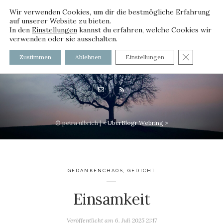
Wir verwenden Cookies, um dir die bestmögliche Erfahrung
auf unserer Website zu bieten.
In den
Einstellungen
kannst du erfahren, welche Cookies wir
verwenden oder sie ausschalten.
voller worte - mit und ohne
GDPR C
Zustimmen
Ablehnen
Einstellungen
Innenfutter
© petra ulbrich |
<
UberBlogr Webring
>
GEDANKENCHAOS
,
GEDICHT
Einsamkeit
Veröffentlicht am
6. Juli 2025 21:17