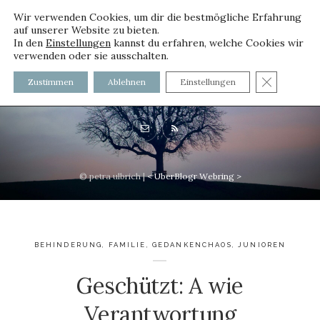
Wir verwenden Cookies, um dir die bestmögliche Erfahrung
auf unserer Website zu bieten.
In den
Einstellungen
kannst du erfahren, welche Cookies wir
verwenden oder sie ausschalten.
voller worte - mit und ohne
GDPR C
Zustimmen
Ablehnen
Einstellungen
Innenfutter
© petra ulbrich |
<
UberBlogr Webring
>
BEHINDERUNG
,
FAMILIE
,
GEDANKENCHAOS
,
JUNIOREN
Geschützt: A wie
Verantwortung