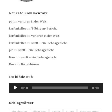
Neueste Kommentare
piri
zu
verloren in der Welt
karfunkelfee
zu
Tübingen-Bericht
karfunkelfee
zu
verloren in der Welt
karfunkelfee
zu
sanft – ein Liebesgedicht
piri
zu
sanft – ein Liebesgedicht
Nanu
zu
sanft – ein Liebesgedicht
Rosa
zu
Bangebüxen
Du blöde Kuh
Audio-
00:00
00:00
Player
Schlagwörter
abschalten
allein sein
Angst
Audio
Ausgrenzung