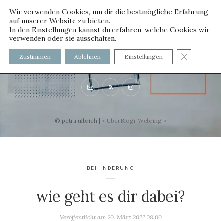
Wir verwenden Cookies, um dir die bestmögliche Erfahrung
auf unserer Website zu bieten.
In den
Einstellungen
kannst du erfahren, welche Cookies wir
verwenden oder sie ausschalten.
voller worte
GDPR C
Zustimmen
Ablehnen
Einstellungen
mit und ohne Innenfutter
© petra ulbrich |
<
UberBlogr Webring
>
BEHINDERUNG
wie geht es dir dabei?
Veröffentlicht am
20. März 2022 08:00