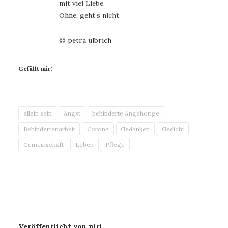
mit viel Liebe.
Ohne, geht’s nicht.
© petra ulbrich
Gefällt mir:
allein sein
Angst
behinderte Angehörige
Behindertenarbeit
Corona
Gedanken
Gedicht
Gemeinschaft
Leben
Pflege
Veröffentlicht von piri