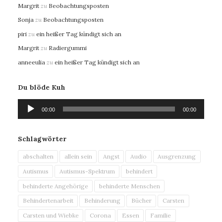
Margrit
zu
Beobachtungsposten
Sonja
zu
Beobachtungsposten
piri
zu
ein heißer Tag kündigt sich an
Margrit
zu
Radiergummi
anneeulia
zu
ein heißer Tag kündigt sich an
Du blöde Kuh
Audio-
00:00
00:00
Player
Schlagwörter
abschalten
allein sein
Angst
Audio
Ausgrenzung
Autismus
Autismus-Spektrum
behindert
behinderte Angehörige
behinderte Menschen
Behindertenarbeit
Behinderung
Bücher
Carsten
Carsten und Wiebke
Corona
Essen
Familie