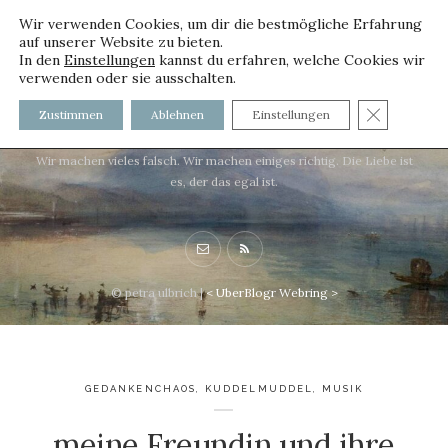
Wir verwenden Cookies, um dir die bestmögliche Erfahrung
auf unserer Website zu bieten.
In den
Einstellungen
kannst du erfahren, welche Cookies wir
verwenden oder sie ausschalten.
voller worte - mit und ohne
GDPR C
Zustimmen
Ablehnen
Einstellungen
Innenfutter
Wir machen vieles falsch. Wir machen einiges richtig. Die Liebe ist
es, der das egal ist.
© petra ulbrich |
<
UberBlogr Webring
>
GEDANKENCHAOS
,
KUDDELMUDDEL
,
MUSIK
meine Freundin und ihre