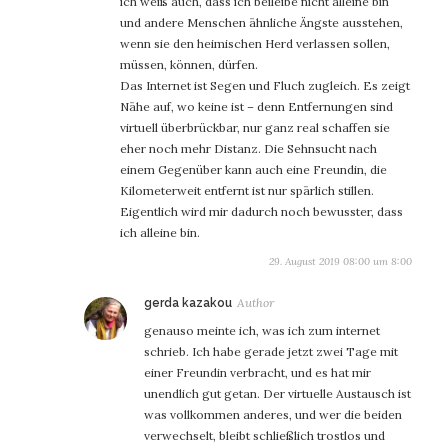
ich weiß auch, dass ich beileibe nicht alleine bin
und andere Menschen ähnliche Ängste ausstehen,
wenn sie den heimischen Herd verlassen sollen,
müssen, können, dürfen.
Das Internet ist Segen und Fluch zugleich. Es zeigt
Nähe auf, wo keine ist – denn Entfernungen sind
virtuell überbrückbar, nur ganz real schaffen sie
eher noch mehr Distanz. Die Sehnsucht nach
einem Gegenüber kann auch eine Freundin, die
Kilometerweit entfernt ist nur spärlich stillen.
Eigentlich wird mir dadurch noch bewusster, dass
ich alleine bin.
29. August 2019 08:00 um 8:00
sagt:
gerda kazakou
genauso meinte ich, was ich zum internet
schrieb. Ich habe gerade jetzt zwei Tage mit
einer Freundin verbracht, und es hat mir
unendlich gut getan. Der virtuelle Austausch ist
was vollkommen anderes, und wer die beiden
verwechselt, bleibt schließlich trostlos und