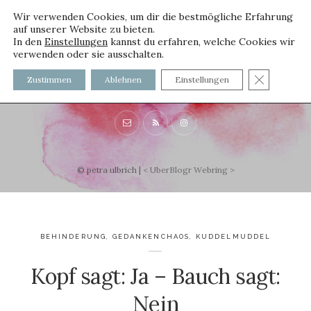
Wir verwenden Cookies, um dir die bestmögliche Erfahrung
auf unserer Website zu bieten.
In den
Einstellungen
kannst du erfahren, welche Cookies wir
verwenden oder sie ausschalten.
voller worte
GDPR C
Zustimmen
Ablehnen
Einstellungen
mit und ohne Innenfutter
© petra ulbrich |
<
UberBlogr Webring
>
BEHINDERUNG
,
GEDANKENCHAOS
,
KUDDELMUDDEL
Kopf sagt: Ja – Bauch sagt:
Nein