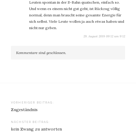
Leuten spontan in der S-Bahn quatschen, einfach so.
Und wenn es einem nicht gut geht, ist Rückzug völlig
normal, denn man braucht seine gesamte Energie für
sich selbst. Viele Leute wollen ja auch etwas haben und
nicht nur geben.
29. August 2019 09:12 um 9:12
Kommentare sind geschlossen.
Beitragsnavigation
VORHERIGER BEITRAG:
Zugeständnis
NÄCHSTER BEITRAG:
kein Zwang zu antworten