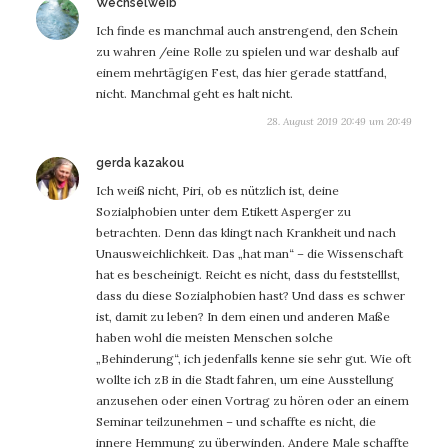
sagt:
Wechselweib
Ich finde es manchmal auch anstrengend, den Schein
zu wahren /eine Rolle zu spielen und war deshalb auf
einem mehrtägigen Fest, das hier gerade stattfand,
nicht. Manchmal geht es halt nicht.
28. August 2019 20:49 um 20:49
sagt:
gerda kazakou
Ich weiß nicht, Piri, ob es nützlich ist, deine
Sozialphobien unter dem Etikett Asperger zu
betrachten. Denn das klingt nach Krankheit und nach
Unausweichlichkeit. Das „hat man“ – die Wissenschaft
hat es bescheinigt. Reicht es nicht, dass du feststelllst,
dass du diese Sozialphobien hast? Und dass es schwer
ist, damit zu leben? In dem einen und anderen Maße
haben wohl die meisten Menschen solche
„Behinderung“, ich jedenfalls kenne sie sehr gut. Wie oft
wollte ich zB in die Stadt fahren, um eine Ausstellung
anzusehen oder einen Vortrag zu hören oder an einem
Seminar teilzunehmen – und schaffte es nicht, die
innere Hemmung zu überwinden. Andere Male schaffte