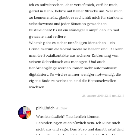
ich es aufzubrechen, aber verlief mich, verfuhr mich,
geriet in Panik, kehrte auf halber Strecke um. Wer mich
zu kennen meint, glaubt es nicht,hält mich für stark und
selbstbewusst und jeder Situation gewachsen.
Pustekuchen! Es ist ein ständiger Kampf, den ich mal
gewinne, mal verliere.
Wie mir geht es sicher unzähligen Menschen – ein
Grund, warum die Social media so beliebt sind. Da kann
man die Sozialkontakte aus sicherer Entfernung von
seinem Schreibtisch aus managen. Und auch
Behördengänge werden immer mehr automatisiert,
digitalisiert. So wird es immer weniger notwendig, die
eigene Bude zu verlassen, und die Hemmschwellen
wachsen.
28. August 2019 22:17 um 22:17
sagt:
piri ulbrich
Was ist nützlich? Tatsächlich können
Behinderungen auch nützlich sein. Ich Ruhe mich
nicht aus und sage: Das ist so und damit basta! Und