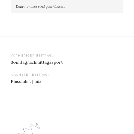
Kommentare sind geschlossen.
Beitragsnavigation
VORHERIGER BEITRAG:
Sonntagnachmittagssport
NÄCHSTER BEITRAG:
Flussfahrt | mix