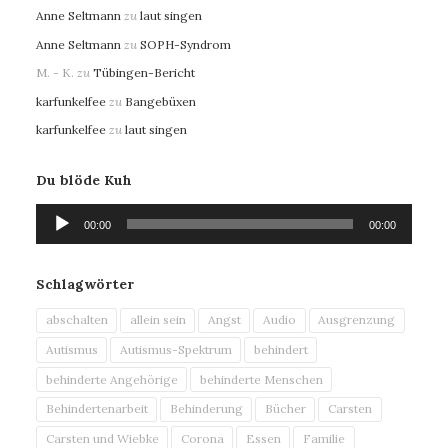
Anne Seltmann
zu
laut singen
Anne Seltmann
zu
SOPH-Syndrom
M. - K.
zu
Tübingen-Bericht
karfunkelfee
zu
Bangebüxen
karfunkelfee
zu
laut singen
Du blöde Kuh
Audio-
00:00
00:00
Player
Schlagwörter
abschalten
allein sein
Angst
Audio
Ausgrenzung
Autismus
Autismus-Spektrum
behindert
behinderte Angehörige
behinderte Menschen
Behindertenarbeit
Behinderung
Bücher
Carsten
Carsten und Wiebke
Corona
Essen
Familie