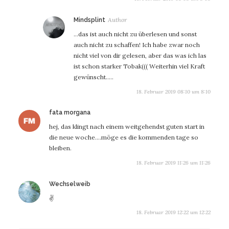
sagt:
Mindsplint
…das ist auch nicht zu überlesen und sonst
auch nicht zu schaffen! Ich habe zwar noch
nicht viel von dir gelesen, aber das was ich las
ist schon starker Tobak((( Weiterhin viel Kraft
gewünscht…..
18. Februar 2019 08:10 um 8:10
sagt:
fata morgana
hej, das klingt nach einem weitgehendst guten start in
die neue woche….möge es die kommenden tage so
bleiben.
18. Februar 2019 11:26 um 11:26
sagt:
Wechselweib
✌️
18. Februar 2019 12:22 um 12:22