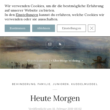
Wir verwenden Cookies, um dir die bestmögliche Erfahrung
auf unserer Website zu bieten.
In den
Einstellungen
kannst du erfahren, welche Cookies wir
verwenden oder sie ausschalten.
voller worte - mit und ohne
GDPR C
Zustimmen
Ablehnen
Einstellungen
Innenfutter
© petra ulbrich |
<
UberBlogr Webring
>
BEHINDERUNG
,
FAMILIE
,
JUNIOREN
,
KUDDELMUDDEL
Heute Morgen
Veröffentlicht am
18. Februar 2019 08:02