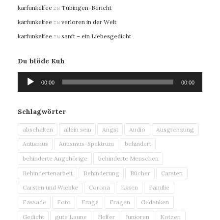
karfunkelfee
zu
Tübingen-Bericht
karfunkelfee
zu
verloren in der Welt
karfunkelfee
zu
sanft – ein Liebesgedicht
Du blöde Kuh
Audio-
00:00
00:00
Player
Schlagwörter
abschalten
allein sein
Angst
Audio
Ausgrenzung
Autismus
Autismus-Spektrum
behindert
behinderte Angehörige
behinderte Menschen
Behindertenarbeit
Behinderung
Bücher
Carsten
Carsten und Wiebke
Corona
Essen
Familie
Fassade
Foto
Frage
Fragen
Gedanken
Gedicht
gute Laune
Helfer
Junioren
Kotzen