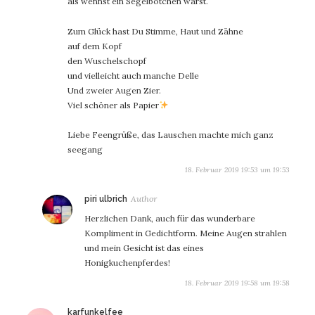
als wennst ein Segelbötchen wärst.
Zum Glück hast Du Stimme, Haut und Zähne
auf dem Kopf
den Wuschelschopf
und vielleicht auch manche Delle
Und zweier Augen Zier.
Viel schöner als Papier
Liebe Feengrüße, das Lauschen machte mich ganz
seegang
18. Februar 2019 19:53 um 19:53
sagt:
piri ulbrich
Herzlichen Dank, auch für das wunderbare
Kompliment in Gedichtform. Meine Augen strahlen
und mein Gesicht ist das eines
Honigkuchenpferdes!
18. Februar 2019 19:58 um 19:58
sagt:
karfunkelfee