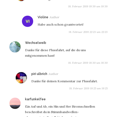
18. Februar 2019 19:39 um 19:39
sagt:
Violine
Habe auch schon geantwortet!
18. Februar 2019 22:23 um 22:23
sagt:
Wechselweib
Danke für diese Flussfahrt, auf die du uns
mitgenommen hast!
18. Februar 2019 18:30 um 18:30
sagt:
piri ulbrich
Danke für deinen Kommentar zur Flussfahrt.
18. Februar 2019 19:25 um 19:25
sagt:
karfunkelfee
Ein Auf und Ab, ein Hin und Her Stromschnellen
beschreibst du in Stimmbandwellen-