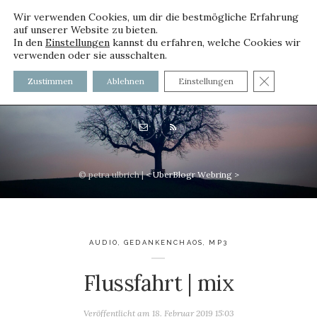
Wir verwenden Cookies, um dir die bestmögliche Erfahrung
auf unserer Website zu bieten.
In den
Einstellungen
kannst du erfahren, welche Cookies wir
verwenden oder sie ausschalten.
voller worte - mit und ohne
GDPR C
Zustimmen
Ablehnen
Einstellungen
Innenfutter
© petra ulbrich |
<
UberBlogr Webring
>
AUDIO
,
GEDANKENCHAOS
,
MP3
Flussfahrt | mix
Veröffentlicht am
18. Februar 2019 15:03