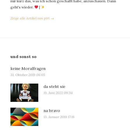
mir kurz das, was ich schon geschafft habe, anzuschauen. Dann
geht's wieder.
|
Zeige alle Artikel von piri →
und sonst so
keine Moralfragen
31. Oktober 2019 08:05
da steht sie
19. Juni 2022 09:34
na bravo
13. Januar 2019 17:18