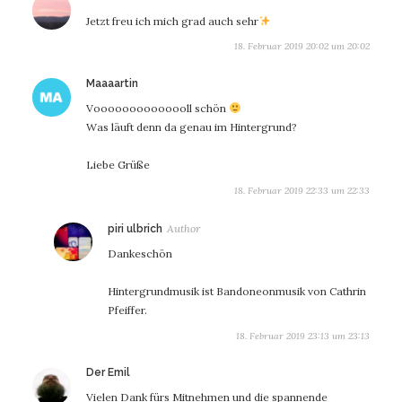
Jetzt freu ich mich grad auch sehr
18. Februar 2019 20:02 um 20:02
sagt:
Maaaartin
Voooooooooooooll schön
Was läuft denn da genau im Hintergrund?
Liebe Grüße
18. Februar 2019 22:33 um 22:33
sagt:
piri ulbrich
Dankeschön
Hintergrundmusik ist Bandoneonmusik von Cathrin
Pfeiffer.
18. Februar 2019 23:13 um 23:13
sagt:
Der Emil
Vielen Dank fürs Mitnehmen und die spannende