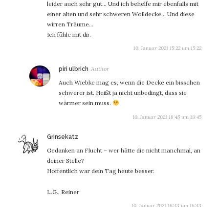
leider auch sehr gut… Und ich behelfe mir ebenfalls mit
einer alten und sehr schweren Wolldecke… Und diese
wirren Träume…
Ich fühle mit dir.
10. Januar 2021 15:22 um 15:22
sagt:
piri ulbrich
Auch Wiebke mag es, wenn die Decke ein bisschen
schwerer ist. Heißt ja nicht unbedingt, dass sie
wärmer sein muss.
10. Januar 2021 18:45 um 18:45
sagt:
Grinsekatz
Gedanken an Flucht – wer hätte die nicht manchmal, an
deiner Stelle?
Hoffentlich war dein Tag heute besser.
L.G., Reiner
10. Januar 2021 16:43 um 16:43