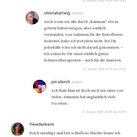
10. Januar 2021 18:43 um 18:43
sagt:
christahartwig
Auch wenn wir alle durch „Rainman“ etwas
gelernt haben mögen, aber wirklich
verstanden, was Autismus für die Betroffenen
bedeutet, habe ich trotzdem nicht. Bei Dir
jedenfalls wäre ich nicht darauf gekommen. –
Ich wünsche Dir einen wirklich guten
Schmerztherapeuten – auch für die Junioren.
11. Januar 2021 19:47 um 19:47
sagt:
piri ulbrich
Ach Rain Man ist doch auch nur einer von
vielen. Autismus hat unglaublich viele
Facetten.
11. Januar 2021 20:20 um 20:20
sagt:
freiedenkerin
Solch unruhige und fast schlaflose Nächte kenne ich