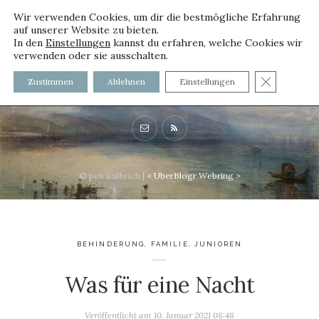
Wir verwenden Cookies, um dir die bestmögliche Erfahrung
auf unserer Website zu bieten.
In den
Einstellungen
kannst du erfahren, welche Cookies wir
verwenden oder sie ausschalten.
voller worte - mit und ohne
GDPR C
Zustimmen
Ablehnen
Einstellungen
Innenfutter
© petra ulbrich |
<
UberBlogr Webring
>
BEHINDERUNG
,
FAMILIE
,
JUNIOREN
Was für eine Nacht
Veröffentlicht am
10. Januar 2021 08:48