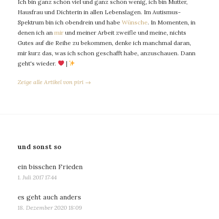
Ich bin ganz schön viel und ganz schön wenig, ich bin Mutter,
Hausfrau und Dichterin in allen Lebenslagen. Im Autismus-
Spektrum bin ich obendrein und habe
Wünsche
. In Momenten, in
denen ich an
mir
und meiner Arbeit zweifle und meine, nichts
Gutes auf die Reihe zu bekommen, denke ich manchmal daran,
mir kurz das, was ich schon geschafft habe, anzuschauen. Dann
geht's wieder.
|
Zeige alle Artikel von piri →
und sonst so
ein bisschen Frieden
1. Juli 2017 17:44
es geht auch anders
18. Dezember 2020 18:09