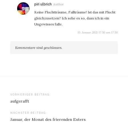
sagt:
piri ulbrich
Keine Fluchtträume, Fallträume! Ist das mit Flucht
gleichzusetzen? Ich sehe es so, dass ich in ein
Ungewisses falle.
10. Januar 2021 17:50 um 17:50
Kommentare sind geschlossen.
Beitragsnavigation
VORHERIGER BEITRAG:
aufgerafft
NÄCHSTER BEITRAG:
Januar, der Monat des frierenden Euters