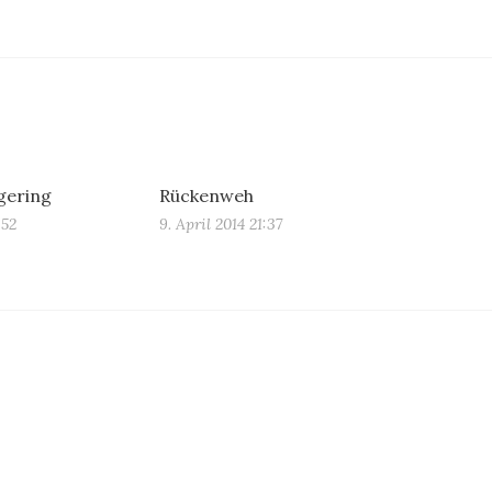
 gering
Rückenweh
:52
9. April 2014 21:37