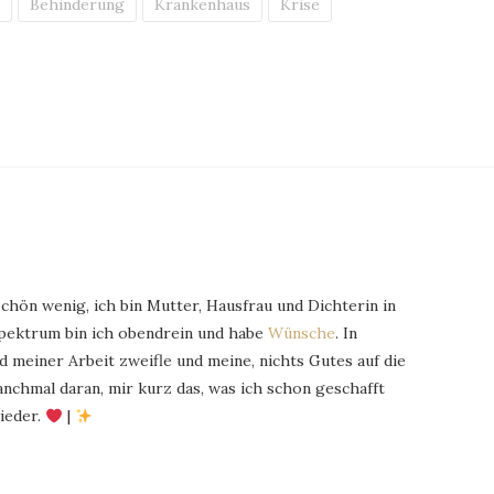
e
Behinderung
Krankenhaus
Krise
schön wenig, ich bin Mutter, Hausfrau und Dichterin in
Spektrum bin ich obendrein und habe
Wünsche
. In
 meiner Arbeit zweifle und meine, nichts Gutes auf die
chmal daran, mir kurz das, was ich schon geschafft
ieder.
|