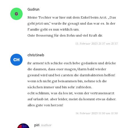
sagt:
Gudrun
Meine Tochter war hier mit dem Enkel beim Arzt. „Das
geht jetzt um,“ wurde ihr gesagt und das war es. In der
Familie geht es nun wirklich um.
Gute Besserung für den Sohn und viel Kraft dir.
13. Februar 2023 21:37 um 21:37
sagt:
christineb
ihr armen! ich schicke euch liebe gedanken und drücke
die daumen, dass euer magen/darm bald wieder
gesund wird und bei carsten die darmbakterien helfen!
wenn ich nicht gut beisammen bin, nehme ich die
säckchen immer und bin sehr zufrieden.
echt schlimm, was da los ist, wenn der vertrauensarzt
auf urlaub ist. aber leider, meist da kommt etwas daher.
alles gute von herzen!
14. Februar 2023 11:30 um 11:30
sagt:
piri