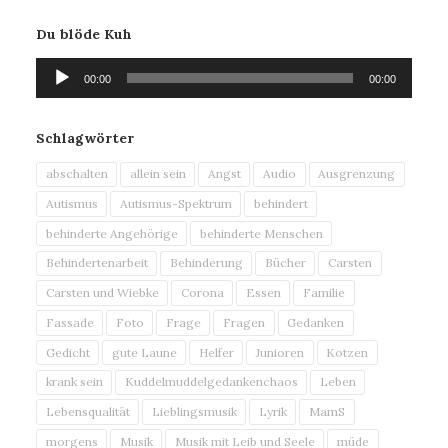
Du blöde Kuh
Audio-
00:00
00:00
Player
Schlagwörter
abschalten
allein sein
Angst
Audio
Ausgrenzung
Autismus
Autismus-Spektrum
behindert
behinderte Angehörige
behinderte Menschen
Behindertenarbeit
Behinderung
Bücher
Carsten
Carsten und Wiebke
Corona
Essen
Familie
Fassade
Foto
Frage
Fragen
Gedanken
Gedicht
gute Laune
Helfer
Junioren
Kotzen
krank sein
Kuddelmuddelgedankenchaos
Leben
Lebensqualität
Lieblingsmusik
Lyrik
MamS
morgens
Musik
Musik mit Leib und Seele
müde