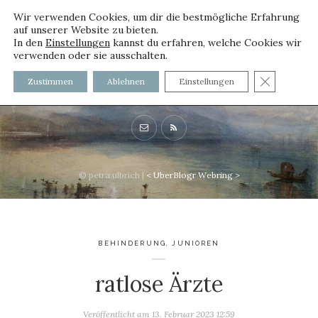
Wir verwenden Cookies, um dir die bestmögliche Erfahrung
auf unserer Website zu bieten.
In den
Einstellungen
kannst du erfahren, welche Cookies wir
verwenden oder sie ausschalten.
voller worte - mit und ohne
GDPR C
Zustimmen
Ablehnen
Einstellungen
Innenfutter
© petra ulbrich |
<
UberBlogr Webring
>
BEHINDERUNG
,
JUNIOREN
ratlose Ärzte
Veröffentlicht am
13. Februar 2023 12:59