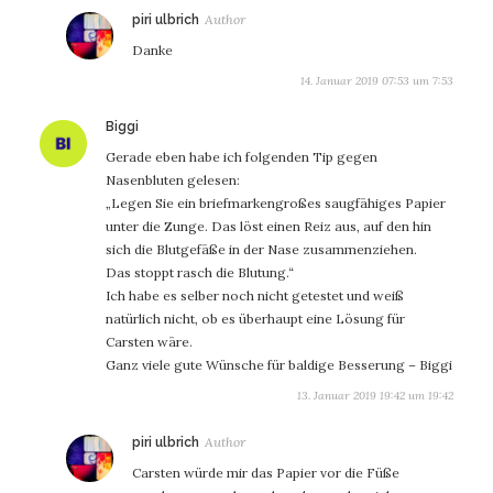
sagt:
piri ulbrich
Danke
14. Januar 2019 07:53 um 7:53
sagt:
Biggi
Gerade eben habe ich folgenden Tip gegen
Nasenbluten gelesen:
„Legen Sie ein briefmarkengroßes saugfähiges Papier
unter die Zunge. Das löst einen Reiz aus, auf den hin
sich die Blutgefäße in der Nase zusammenziehen.
Das stoppt rasch die Blutung.“
Ich habe es selber noch nicht getestet und weiß
natürlich nicht, ob es überhaupt eine Lösung für
Carsten wäre.
Ganz viele gute Wünsche für baldige Besserung – Biggi
13. Januar 2019 19:42 um 19:42
sagt:
piri ulbrich
Carsten würde mir das Papier vor die Füße