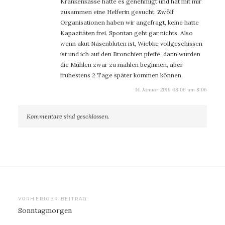
Krankenkasse hatte es genehmigt und hat mit mir
zusammen eine Helferin gesucht. Zwölf
Organisationen haben wir angefragt, keine hatte
Kapazitäten frei. Spontan geht gar nichts. Also
wenn akut Nasenbluten ist, Wiebke vollgeschissen
ist und ich auf den Bronchien pfeife, dann würden
die Mühlen zwar zu mahlen beginnen, aber
frühestens 2 Tage später kommen können.
14. Januar 2019 08:06 um 8:06
Kommentare sind geschlossen.
Beitragsnavigation
VORHERIGER BEITRAG:
Sonntagmorgen