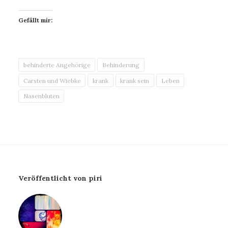
Gefällt mir:
behinderte Angehörige
Behinderung
Carsten und Wiebke
krank
krank sein
Leben
Nasenbluten
Veröffentlicht von piri