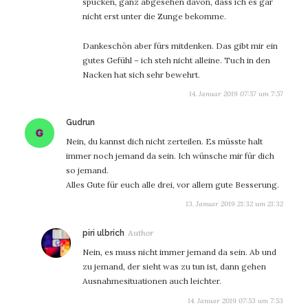
spucken, ganz abgesehen davon, dass ich es gar
nicht erst unter die Zunge bekomme.
Dankeschön aber fürs mitdenken. Das gibt mir ein
gutes Gefühl – ich steh nicht alleine. Tuch in den
Nacken hat sich sehr bewehrt.
14. Januar 2019 07:57 um 7:57
sagt:
Gudrun
Nein, du kannst dich nicht zerteilen. Es müsste halt
immer noch jemand da sein. Ich wünsche mir für dich
so jemand.
Alles Gute für euch alle drei, vor allem gute Besserung.
13. Januar 2019 21:32 um 21:32
sagt:
piri ulbrich
Nein, es muss nicht immer jemand da sein. Ab und
zu jemand, der sieht was zu tun ist, dann gehen
Ausnahmesituationen auch leichter.
14. Januar 2019 07:53 um 7:53