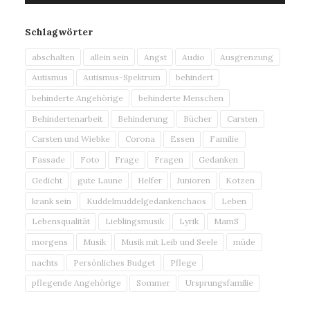
Schlagwörter
abschalten
allein sein
Angst
Audio
Ausgrenzung
Autismus
Autismus-Spektrum
behindert
behinderte Angehörige
behinderte Menschen
Behindertenarbeit
Behinderung
Bücher
Carsten
Carsten und Wiebke
Corona
Essen
Familie
Fassade
Foto
Frage
Fragen
Gedanken
Gedicht
gute Laune
Helfer
Junioren
Kotzen
krank sein
Kuddelmuddelgedankenchaos
Leben
Lebensqualität
Lieblingsmusik
Lyrik
MamS
morgens
Musik
Musik mit Leib und Seele
müde
nachts
Persönliches Budget
Pflege
pflegende Angehörige
Sommer
Ursprungsfamilie