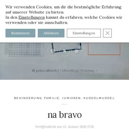
Wir verwenden Cookies, um dir die bestmögliche Erfahrung
auf unserer Website zu bieten.
In den
Einstellungen
kannst du erfahren, welche Cookies wir
verwenden oder sie ausschalten.
voller worte
GDPR C
Zustimmen
Ablehnen
Einstellungen
mit und ohne Innenfutter
© petra ulbrich |
<
UberBlogr Webring
>
BEHINDERUNG
,
FAMILIE
,
JUNIOREN
,
KUDDELMUDDEL
na bravo
Veröffentlicht am
13. Januar 2019 17:18