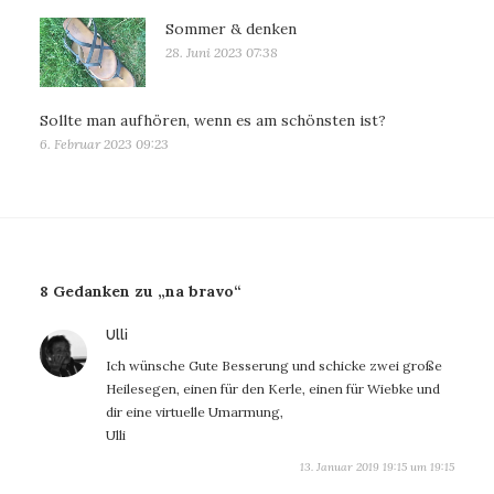
Sommer & denken
28. Juni 2023 07:38
Sollte man aufhören, wenn es am schönsten ist?
6. Februar 2023 09:23
8 Gedanken zu „na bravo“
sagt:
Ulli
Ich wünsche Gute Besserung und schicke zwei große
Heilesegen, einen für den Kerle, einen für Wiebke und
dir eine virtuelle Umarmung,
Ulli
13. Januar 2019 19:15 um 19:15