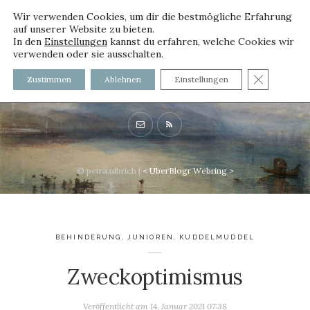
Wir verwenden Cookies, um dir die bestmögliche Erfahrung
auf unserer Website zu bieten.
In den
Einstellungen
kannst du erfahren, welche Cookies wir
verwenden oder sie ausschalten.
voller worte - mit und ohne
GDPR C
Zustimmen
Ablehnen
Einstellungen
Innenfutter
© petra ulbrich |
<
UberBlogr Webring
>
BEHINDERUNG
,
JUNIOREN
,
KUDDELMUDDEL
Zweckoptimismus
Veröffentlicht am
14. Januar 2021 07:38