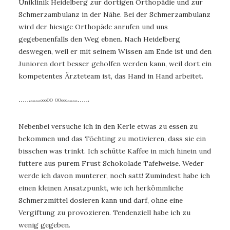
Uniklinik Heidelberg zur dortigen Orthopädie und zur
Schmerzambulanz in der Nähe. Bei der Schmerzambulanz
wird der hiesige Orthopäde anrufen und uns
gegebenenfalls den Weg ebnen. Nach Heidelberg
deswegen, weil er mit seinem Wissen am Ende ist und den
Junioren dort besser geholfen werden kann, weil dort ein
kompetentes Ärzteteam ist, das Hand in Hand arbeitet.
∙∙∙∙∙·▫▫▫▫ᵒᵒᵒᴼᴼ ᴼᴼᵒᵒᵒ▫▫▫▫∙∙∙∙∙·
Nebenbei versuche ich in den Kerle etwas zu essen zu
bekommen und das Töchting zu motivieren, dass sie ein
bisschen was trinkt. Ich schütte Kaffee in mich hinein und
futtere aus purem Frust Schokolade Tafelweise. Weder
werde ich davon munterer, noch satt! Zumindest habe ich
einen kleinen Ansatzpunkt, wie ich herkömmliche
Schmerzmittel dosieren kann und darf, ohne eine
Vergiftung zu provozieren. Tendenziell habe ich zu
wenig gegeben.