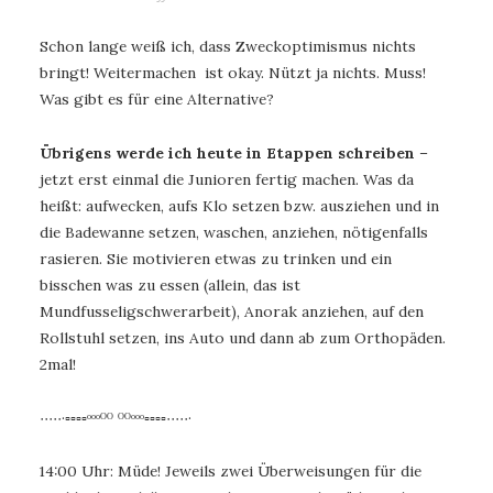
Schon lange weiß ich, dass Zweckoptimismus nichts
bringt! Weitermachen ist okay. Nützt ja nichts. Muss!
Was gibt es für eine Alternative?
Übrigens werde ich heute in Etappen schreiben
–
jetzt erst einmal die Junioren fertig machen. Was da
heißt: aufwecken, aufs Klo setzen bzw. ausziehen und in
die Badewanne setzen, waschen, anziehen, nötigenfalls
rasieren. Sie motivieren etwas zu trinken und ein
bisschen was zu essen (allein, das ist
Mundfusseligschwerarbeit), Anorak anziehen, auf den
Rollstuhl setzen, ins Auto und dann ab zum Orthopäden.
2mal!
∙∙∙∙∙·▫▫▫▫ᵒᵒᵒᴼᴼ ᴼᴼᵒᵒᵒ▫▫▫▫∙∙∙∙∙·
14:00 Uhr: Müde! Jeweils zwei Überweisungen für die