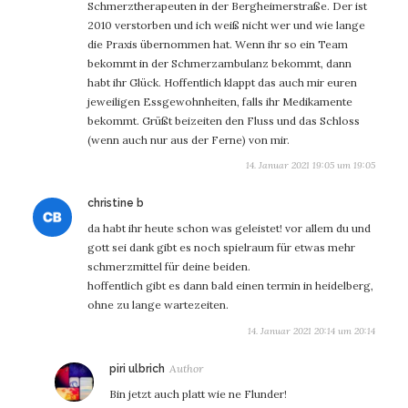
Schmerztherapeuten in der Bergheimerstraße. Der ist
2010 verstorben und ich weiß nicht wer und wie lange
die Praxis übernommen hat. Wenn ihr so ein Team
bekommt in der Schmerzambulanz bekommt, dann
habt ihr Glück. Hoffentlich klappt das auch mir euren
jeweiligen Essgewohnheiten, falls ihr Medikamente
bekommt. Grüßt beizeiten den Fluss und das Schloss
(wenn auch nur aus der Ferne) von mir.
14. Januar 2021 19:05 um 19:05
sagt:
christine b
da habt ihr heute schon was geleistet! vor allem du und
gott sei dank gibt es noch spielraum für etwas mehr
schmerzmittel für deine beiden.
hoffentlich gibt es dann bald einen termin in heidelberg,
ohne zu lange wartezeiten.
14. Januar 2021 20:14 um 20:14
sagt:
piri ulbrich
Bin jetzt auch platt wie ne Flunder!