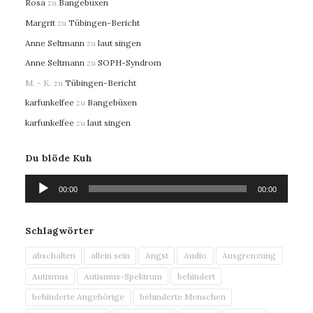
Rosa
zu
Bangebüxen
Margrit
zu
Tübingen-Bericht
Anne Seltmann
zu
laut singen
Anne Seltmann
zu
SOPH-Syndrom
M. - K.
zu
Tübingen-Bericht
karfunkelfee
zu
Bangebüxen
karfunkelfee
zu
laut singen
Du blöde Kuh
Audio-
00:00
00:00
Player
Schlagwörter
abschalten
allein sein
Angst
Audio
Ausgrenzung
Autismus
Autismus-Spektrum
behindert
behinderte Angehörige
behinderte Menschen