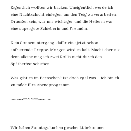
Eigentlich wollten wir backen. Uneigentlich werde ich
eine Nachtschicht einlegen, um den Teig zu verarbeiten.
Draußen sein, war mir wichtiger und die Helferin war
eine supergute Schieberin und Freundin.
Kein Sonnenuntergang, dafür eine jetzt schon
anfrierende Treppe. Morgen wird es kalt. Macht aber nix,
denn alleine mag ich zwei Rollis nicht durch den
Spätherbst schieben…
Was gibt es im Fernsehen? Ist doch egal was – ich bin eh
zu müde fürs Abendprogramm!
∙∙∙∙∙·▫▫▫▫ᵒᵒᵒᴼᴼ ᴼᴼᵒᵒᵒ▫▫▫▫∙∙∙∙∙·
Wir haben Sonntagskuchen geschenkt bekommen.