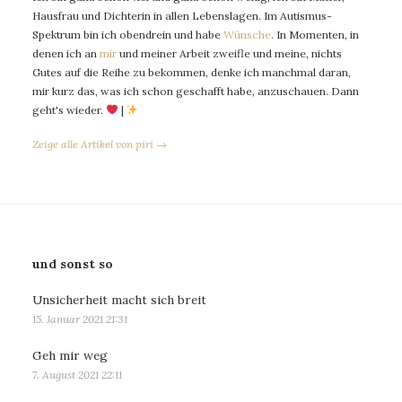
Hausfrau und Dichterin in allen Lebenslagen. Im Autismus-
Spektrum bin ich obendrein und habe
Wünsche
. In Momenten, in
denen ich an
mir
und meiner Arbeit zweifle und meine, nichts
Gutes auf die Reihe zu bekommen, denke ich manchmal daran,
mir kurz das, was ich schon geschafft habe, anzuschauen. Dann
geht's wieder.
|
Zeige alle Artikel von piri →
und sonst so
Unsicherheit macht sich breit
15. Januar 2021 21:31
Geh mir weg
7. August 2021 22:11