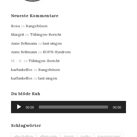
Neueste Kommentare
Rosa
zu
Bangebüxen
Margrit
zu
Tübingen-Bericht
Anne Seltmann
zu
laut singen
Anne Seltmann
zu
SOPH-Syndrom
M. - K.
zu
Tübingen-Bericht
karfunkelfee
zu
Bangebüxen
karfunkelfee
zu
laut singen
Du blöde Kuh
Audio-
00:00
00:00
Player
Schlagwörter
abschalten
allein sein
Angst
Audio
Ausgrenzung