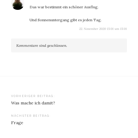
Das war bestimmt ein schöner Ausflug.
Und Sonnenuntergang gibt es jeden Tag.
22. November 2020 15:01 um 15:01
Kommentare sind geschlossen.
Beitragsnavigation
VORHERIGER BEITRAG:
Was mache ich damit?
NÄCHSTER BEITRAG:
Frage