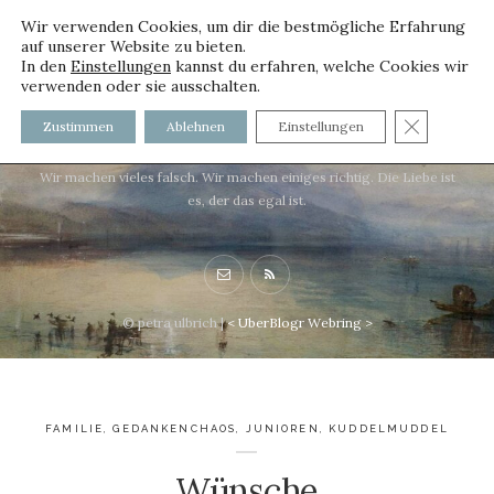
Wir verwenden Cookies, um dir die bestmögliche Erfahrung
auf unserer Website zu bieten.
In den
Einstellungen
kannst du erfahren, welche Cookies wir
verwenden oder sie ausschalten.
voller worte - mit und ohne
GDPR C
Zustimmen
Ablehnen
Einstellungen
Innenfutter
Wir machen vieles falsch. Wir machen einiges richtig. Die Liebe ist
es, der das egal ist.
© petra ulbrich |
<
UberBlogr Webring
>
FAMILIE
,
GEDANKENCHAOS
,
JUNIOREN
,
KUDDELMUDDEL
Wünsche