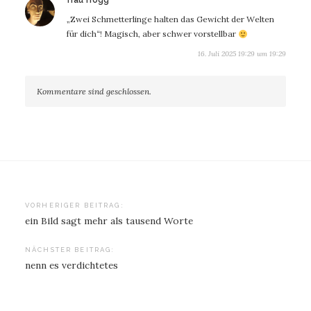
frau frogg
„Zwei Schmetterlinge halten das Gewicht der Welten
für dich“! Magisch, aber schwer vorstellbar
16. Juli 2025 19:29 um 19:29
Kommentare sind geschlossen.
Beitragsnavigation
VORHERIGER BEITRAG:
ein Bild sagt mehr als tausend Worte
NÄCHSTER BEITRAG:
nenn es verdichtetes