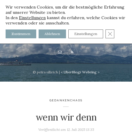
Wir verwenden Cookies, um dir die bestmögliche Erfahrung
auf unserer Website zu bieten.
In den
Einstellungen
kannst du erfahren, welche Cookies wir
verwenden oder sie ausschalten.
voller worte
GDPR C
Zustimmen
Ablehnen
Einstellungen
mit und ohne Innenfutter
© petra ulbrich |
<
UberBlogr Webring
>
GEDANKENCHAOS
wenn wir denn
Veröffentlicht am
12. Juli 2025 13:35