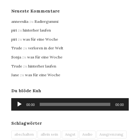
Neueste Kommentare
anneeulia
zu
Radiergummi
piri
zu
hinterher laufen
piri
zu
was für eine Woche
Trude
zu
verloren in der Welt
Sonja
zu
was für eine Woche
Trude
zu
hinterher laufen
Jane
zu
was für eine Woche
Du blöde Kuh
Audio-
00:00
00:00
Player
Schlagwörter
abschalten
allein sein
Angst
Audio
Ausgrenzung