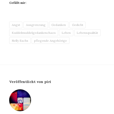
Gefällt mir:
Angst
Ausgrenzung
Gedanken
Gedicht
Kuddelmuddelgedankenchaos
Leben
Lebensqualität
Nelly Sachs
pflegende Angehörige
Veröffentlicht von piri