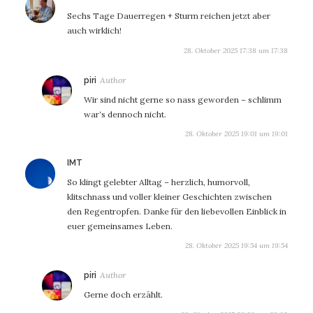
Sechs Tage Dauerregen + Sturm reichen jetzt aber
auch wirklich!
28. Oktober 2025 17:38 um 17:38
sagt:
piri
Wir sind nicht gerne so nass geworden – schlimm
war‘s dennoch nicht.
28. Oktober 2025 19:01 um 19:01
sagt:
IMT
So klingt gelebter Alltag – herzlich, humorvoll,
klitschnass und voller kleiner Geschichten zwischen
den Regentropfen. Danke für den liebevollen Einblick in
euer gemeinsames Leben.
28. Oktober 2025 19:54 um 19:54
sagt:
piri
Gerne doch erzählt.