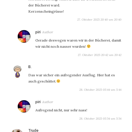
der Bücherei ward.
Kerzenscheingrüsse!
27. Oktober 2025 20:40 um 20:40
sagt:
piri
Gerade deswegen waren wir in der Bücherei, damit
wir nicht noch nasser wurden!
27. Oktober 2025 20:42 um 20:42
sagt:
B.
Das war sicher ein aufregender Ausflug. Hier hat es
auch geschüttet.
28. Oktober 2025 05:44 um 5:44
sagt:
piri
Aufregend nicht, nur sehr nass!
28. Oktober 2025 05:54 um 5:54
sagt:
Trude