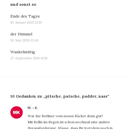
und sonst so
Ende des Tages
10. Januar 2025 21:19
der Himmel
19. Mai 2026 13:43
Wankelmütig
27. September 2019 11:29
10 Gedanken zu „pitsche, patsche, padder, nass“
sagt:
M. - K.
War der Berliner vom neuen Bäcker denn gut?
Mit Rollis im Regen ist schon nochmal eine andere
Herausforderung. Klasse, dass Ihr trotzdem noch in