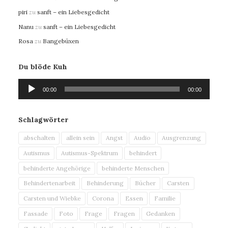
piri
zu
sanft – ein Liebesgedicht
Nanu
zu
sanft – ein Liebesgedicht
Rosa
zu
Bangebüxen
Du blöde Kuh
Audio-
00:00
00:00
Player
Schlagwörter
abschalten
allein sein
Angst
Audio
Ausgrenzung
Autismus
Autismus-Spektrum
behindert
behinderte Angehörige
behinderte Menschen
Behindertenarbeit
Behinderung
Bücher
Carsten
Carsten und Wiebke
Corona
Essen
Familie
Fassade
Foto
Frage
Fragen
Gedanken