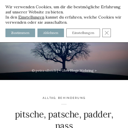
Wir verwenden Cookies, um dir die bestmögliche Erfahrung
auf unserer Website zu bieten.
In den
Einstellungen
kannst du erfahren, welche Cookies wir
verwenden oder sie ausschalten.
voller worte - mit und ohne
GDPR C
Zustimmen
Ablehnen
Einstellungen
Innenfutter
© petra ulbrich |
<
UberBlogr Webring
>
ALLTAG
,
BEHINDERUNG
pitsche, patsche, padder,
nass