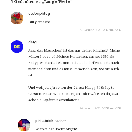
5 Gedanken zu „Lange Weile“
sagt:
castorpblog
Gut gemacht
23. Januar 2021 22:42 um 22:42
sagt:
dergl
Aaw, das Mäuschen! Ist das aus deiner Kindheit? Meine
Mutter hat so ein kleines Hündchen, das sie 1956 als
Baby geschenkt bekommen hat, da darf zu Recht auch
niemand dran und es muss immer da sein, wo sie auch
ist.
Und weil jetzt ja schon der 24. ist: Happy Birthday to
Carsten! Hatte Wiebke morgen, oder wäre ich da jetzt
schon zu spät mit Gratulation?
24. Januar 2021 06:59 um 6:59
sagt:
piri ulbrich
Wiebke hat übermorgen!