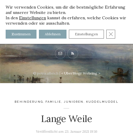
Wir verwenden Cookies, um dir die bestmögliche Erfahrung
auf unserer Website zu bieten.
In den
Einstellungen
kannst du erfahren, welche Cookies wir
verwenden oder sie ausschalten.
voller worte - mit und ohne
GDPR C
Zustimmen
Ablehnen
Einstellungen
Innenfutter
© petra ulbrich |
<
UberBlogr Webring
>
BEHINDERUNG
,
FAMILIE
,
JUNIOREN
,
KUDDELMUDDEL
Lange Weile
Veröffentlicht am
23. Januar 2021 19:16