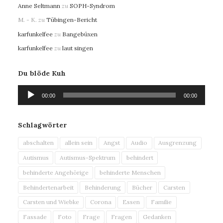
Anne Seltmann
zu
SOPH-Syndrom
M. - K.
zu
Tübingen-Bericht
karfunkelfee
zu
Bangebüxen
karfunkelfee
zu
laut singen
Du blöde Kuh
Audio-
00:00
00:00
Player
Schlagwörter
abschalten
allein sein
Angst
Audio
Ausgrenzung
Autismus
Autismus-Spektrum
behindert
behinderte Angehörige
behinderte Menschen
Behindertenarbeit
Behinderung
Bücher
Carsten
Carsten und Wiebke
Corona
Essen
Familie
Fassade
Foto
Frage
Fragen
Gedanken