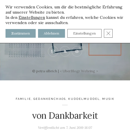
Wir verwenden Cookies, um dir die bestmögliche Erfahrung
auf unserer Website zu bieten.
In den
Einstellungen
kannst du erfahren, welche Cookies wir
verwenden oder sie ausschalten.
voller worte
GDPR C
Zustimmen
Ablehnen
Einstellungen
mit und ohne Innenfutter
© petra ulbrich |
<
UberBlogr Webring
>
FAMILIE
,
GEDANKENCHAOS
,
KUDDELMUDDEL
,
MUSIK
von Dankbarkeit
Veröffentlicht am
7. Juni 2019 18:07