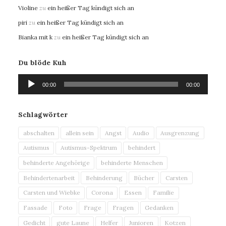
Violine
zu
ein heißer Tag kündigt sich an
piri
zu
ein heißer Tag kündigt sich an
Bianka mit k
zu
ein heißer Tag kündigt sich an
Du blöde Kuh
Audio-
00:00
00:00
Player
Schlagwörter
abschalten
allein sein
Angst
Audio
Ausgrenzung
Autismus
Autismus-Spektrum
behindert
behinderte Angehörige
behinderte Menschen
Behindertenarbeit
Behinderung
Bücher
Carsten
Carsten und Wiebke
Corona
Essen
Familie
Fassade
Foto
Frage
Fragen
Gedanken
Gedicht
gute Laune
Helfer
Junioren
Kotzen