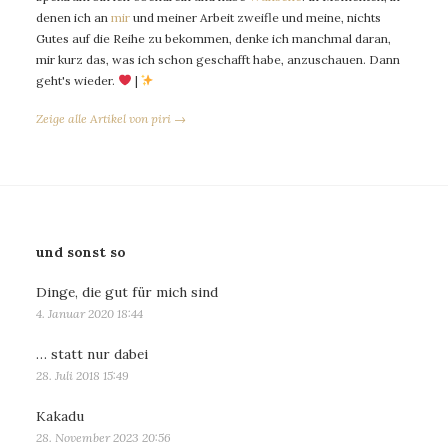
denen ich an
mir
und meiner Arbeit zweifle und meine, nichts
Gutes auf die Reihe zu bekommen, denke ich manchmal daran,
mir kurz das, was ich schon geschafft habe, anzuschauen. Dann
geht's wieder.
|
Zeige alle Artikel von piri →
und sonst so
Dinge, die gut für mich sind
4. Januar 2020 18:44
… statt nur dabei
28. Juli 2018 15:49
Kakadu
28. November 2023 20:56