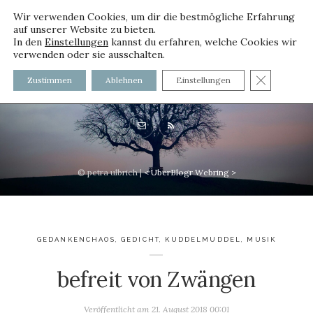
Wir verwenden Cookies, um dir die bestmögliche Erfahrung
auf unserer Website zu bieten.
In den
Einstellungen
kannst du erfahren, welche Cookies wir
verwenden oder sie ausschalten.
voller worte - mit und ohne
GDPR C
Zustimmen
Ablehnen
Einstellungen
Innenfutter
© petra ulbrich |
<
UberBlogr Webring
>
GEDANKENCHAOS
,
GEDICHT
,
KUDDELMUDDEL
,
MUSIK
befreit von Zwängen
Veröffentlicht am
21. August 2018 00:01