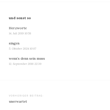
und sonst so
Herzworte
14. Juli 2019 10:58
singen
5. Oktober 2024 10:07
wenn’s denn sein muss
12. September 2016 22:39
Beitragsnavigation
VORHERIGER BEITRAG:
unerwartet