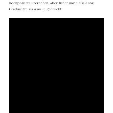
hochpolierte Sternchen. Aber lieber
nur a bissle was
Gˋschwätzt
, als
a weng
gedrückt.