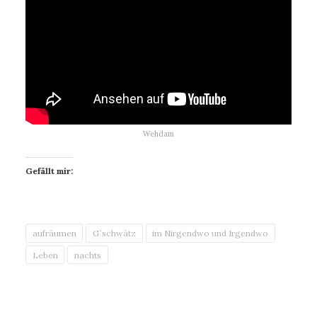
Wehdam
Gefällt mir:
aufräumen
Gˋschwätz
im Nirgendwo und Irgendwo
Leben
nachts