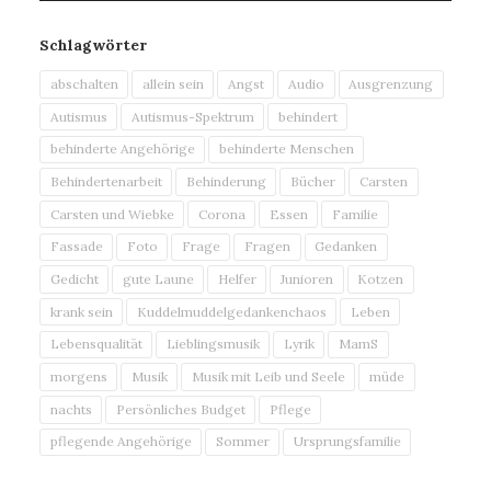
Schlagwörter
abschalten
allein sein
Angst
Audio
Ausgrenzung
Autismus
Autismus-Spektrum
behindert
behinderte Angehörige
behinderte Menschen
Behindertenarbeit
Behinderung
Bücher
Carsten
Carsten und Wiebke
Corona
Essen
Familie
Fassade
Foto
Frage
Fragen
Gedanken
Gedicht
gute Laune
Helfer
Junioren
Kotzen
krank sein
Kuddelmuddelgedankenchaos
Leben
Lebensqualität
Lieblingsmusik
Lyrik
MamS
morgens
Musik
Musik mit Leib und Seele
müde
nachts
Persönliches Budget
Pflege
pflegende Angehörige
Sommer
Ursprungsfamilie