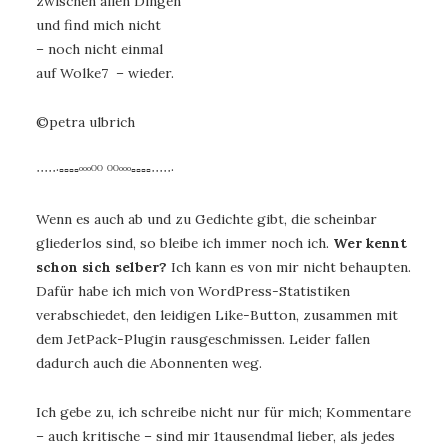
zwischen allen Dingen
und find mich nicht
– noch nicht einmal
auf Wolke7 – wieder.
©petra ulbrich
∙∙∙∙∙·▫▫▫▫ᵒᵒᵒᴼᴼ ᴼᴼᵒᵒᵒ▫▫▫▫∙∙∙∙∙·
Wenn es auch ab und zu Gedichte gibt, die scheinbar
gliederlos sind, so bleibe ich immer noch ich.
Wer kennt
schon sich selber?
Ich kann es von mir nicht behaupten.
Dafür habe ich mich von WordPress-Statistiken
verabschiedet, den leidigen Like-Button, zusammen mit
dem JetPack-Plugin rausgeschmissen. Leider fallen
dadurch auch die Abonnenten weg.
Ich gebe zu, ich schreibe nicht nur für mich; Kommentare
– auch kritische – sind mir 1tausendmal lieber, als jedes