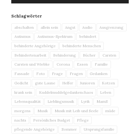
Schlagwörter
abschalten
allein sein
Angst
Audio
Ausgrenzung
Autismus
Autismus-Spektrum
behindert
behinderte Angehörige
behinderte Menschen
Behindertenarbeit
Behinderung
Bücher
Carsten
Carsten und Wiebke
Corona
Essen
Familie
Fassade
Foto
Frage
Fragen
Gedanken
Gedicht
gute Laune
Helfer
Junioren
Kotzen
krank sein
Kuddelmuddelgedankenchaos
Leben
Lebensqualität
Lieblingsmusik
Lyrik
MamS
morgens
Musik
Musik mit Leib und Seele
müde
nachts
Persönliches Budget
Pflege
pflegende Angehörige
Sommer
Ursprungsfamilie