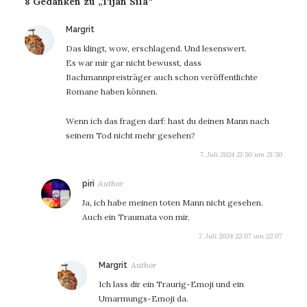
8 Gedanken zu „Tijan Sila“
sagt:
Margrit
Das klingt, wow, erschlagend. Und lesenswert.
Es war mir gar nicht bewusst, dass
Bachmannpreisträger auch schon veröffentlichte
Romane haben können.
Wenn ich das fragen darf: hast du deinen Mann nach
seinem Tod nicht mehr gesehen?
7. Juli 2024 21:50 um 21:50
sagt:
piri
Ja, ich habe meinen toten Mann nicht gesehen.
Auch ein Traumata von mir.
7. Juli 2024 22:07 um 22:07
sagt:
Margrit
Ich lass dir ein Traurig-Emoji und ein
Umarmungs-Emoji da.