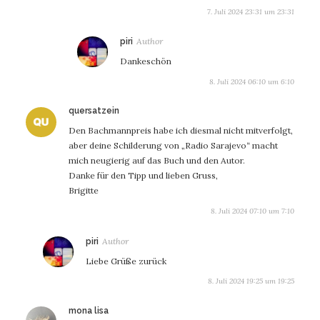
7. Juli 2024 23:31 um 23:31
sagt:
piri
Dankeschön
8. Juli 2024 06:10 um 6:10
sagt:
quersatzein
Den Bachmannpreis habe ich diesmal nicht mitverfolgt,
aber deine Schilderung von „Radio Sarajevo“ macht
mich neugierig auf das Buch und den Autor.
Danke für den Tipp und lieben Gruss,
Brigitte
8. Juli 2024 07:10 um 7:10
sagt:
piri
Liebe Grüße zurück
8. Juli 2024 19:25 um 19:25
sagt:
mona lisa