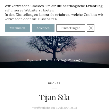
Wir verwenden Cookies, um dir die bestmögliche Erfahrung
auf unserer Website zu bieten.
In den
Einstellungen
kannst du erfahren, welche Cookies wir
verwenden oder sie ausschalten.
voller worte - mit und ohne
GDPR C
Zustimmen
Ablehnen
Einstellungen
Innenfutter
© petra ulbrich |
<
UberBlogr Webring
>
BÜCHER
Tijan Sila
Veröffentlicht am
7. Juli 2024 19:05