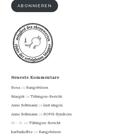
ABONNIEREN
Neueste Kommentare
Rosa
zu
Bangebüxen
Margrit
zu
Tübingen-Bericht
Anne Seltmann
zu
laut singen
Anne Seltmann
zu
SOPH-Syndrom
M. - K.
zu
Tübingen-Bericht
karfunkelfee
zu
Bangebüxen