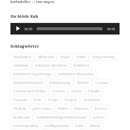
karfunkelfee
zu
laut singen
Du blöde Kuh
Audio-
00:00
00:00
Player
Schlagwörter
abschalten
allein sein
Angst
Audio
Ausgrenzung
Autismus
Autismus-Spektrum
behindert
behinderte Angehörige
behinderte Menschen
Behindertenarbeit
Behinderung
Bücher
Carsten
Carsten und Wiebke
Corona
Essen
Familie
Fassade
Foto
Frage
Fragen
Gedanken
Gedicht
gute Laune
Helfer
Junioren
Kotzen
krank sein
Kuddelmuddelgedankenchaos
Leben
Lebensqualität
Lieblingsmusik
Lyrik
MamS