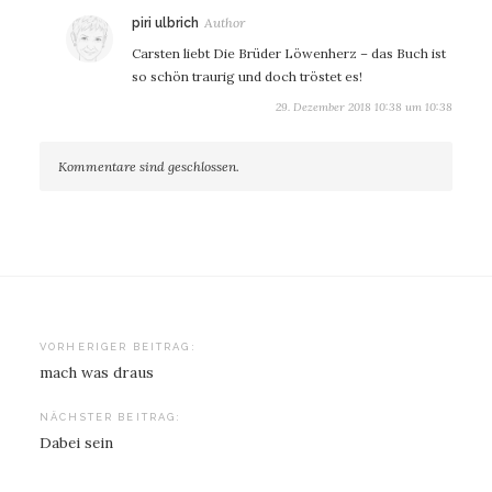
sagt:
piri ulbrich
Carsten liebt Die Brüder Löwenherz – das Buch ist
so schön traurig und doch tröstet es!
29. Dezember 2018 10:38 um 10:38
Kommentare sind geschlossen.
Beitragsnavigation
VORHERIGER BEITRAG:
mach was draus
NÄCHSTER BEITRAG:
Dabei sein