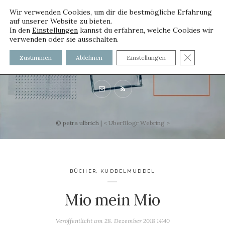
Wir verwenden Cookies, um dir die bestmögliche Erfahrung
auf unserer Website zu bieten.
In den
Einstellungen
kannst du erfahren, welche Cookies wir
verwenden oder sie ausschalten.
voller worte
GDPR C
Zustimmen
Ablehnen
Einstellungen
mit und ohne Innenfutter
© petra ulbrich |
<
UberBlogr Webring
>
BÜCHER
,
KUDDELMUDDEL
Mio mein Mio
Veröffentlicht am
28. Dezember 2018 14:40