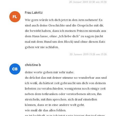
20. Januar 2019 10:56 um 10:56
sagt:
Frau Lakritz
Wie gern würde ich dich jetzt in den Arm nehmen! Es
sind auch deine Geschichte und die Gespräche mit dir,
die bewirkt haben, dass ich meinen Prinzen niemals aus
dem Haus lasse, ohne „Ich liebe dich“ zu sagen (nicht
mal mit dem Hund um den Block) und ohne diesen Satz
gehen wir nie schlafen.
20. Januar 2019 15:26 um 15:26
sagt:
christine b
deine worte gehen mir sehr nahe.
du drückst das mit deiner stimme so wunderbar aus und
ich weiß, du hättest zeit gebraucht um dich von deinem
liebsten zu verabschieden. wenigstens noch einige zeit
neben dem totkranken oder verstorbenen sitzen, ihn
streicheln, mit ihm sprechen. sich drauf einstellen
können, dass er in eine andere welt geht.
wie muß dir das alles fehlen.
es ist lachhaft, was ich jetzt sage (gegen den tod eines