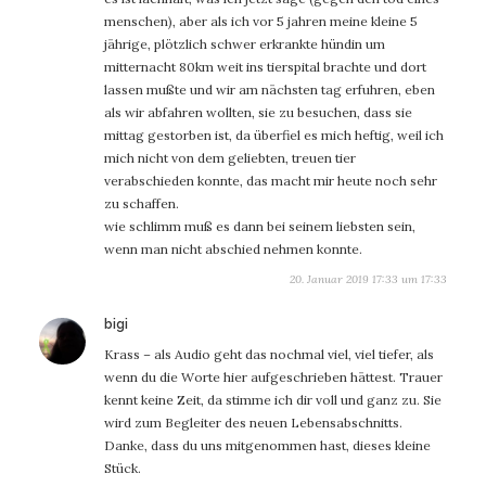
menschen), aber als ich vor 5 jahren meine kleine 5
jährige, plötzlich schwer erkrankte hündin um
mitternacht 80km weit ins tierspital brachte und dort
lassen mußte und wir am nächsten tag erfuhren, eben
als wir abfahren wollten, sie zu besuchen, dass sie
mittag gestorben ist, da überfiel es mich heftig, weil ich
mich nicht von dem geliebten, treuen tier
verabschieden konnte, das macht mir heute noch sehr
zu schaffen.
wie schlimm muß es dann bei seinem liebsten sein,
wenn man nicht abschied nehmen konnte.
20. Januar 2019 17:33 um 17:33
sagt:
bigi
Krass – als Audio geht das nochmal viel, viel tiefer, als
wenn du die Worte hier aufgeschrieben hättest. Trauer
kennt keine Zeit, da stimme ich dir voll und ganz zu. Sie
wird zum Begleiter des neuen Lebensabschnitts.
Danke, dass du uns mitgenommen hast, dieses kleine
Stück.