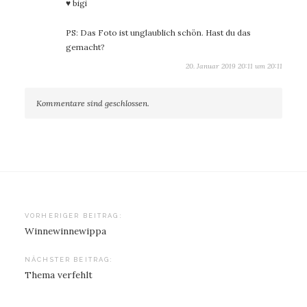
♥ bigi
PS: Das Foto ist unglaublich schön. Hast du das
gemacht?
20. Januar 2019 20:11 um 20:11
Kommentare sind geschlossen.
Beitragsnavigation
VORHERIGER BEITRAG:
Winnewinnewippa
NÄCHSTER BEITRAG:
Thema verfehlt