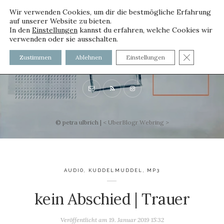
Wir verwenden Cookies, um dir die bestmögliche Erfahrung
auf unserer Website zu bieten.
In den
Einstellungen
kannst du erfahren, welche Cookies wir
verwenden oder sie ausschalten.
voller worte
GDPR C
Zustimmen
Ablehnen
Einstellungen
mit und ohne Innenfutter
© petra ulbrich |
<
UberBlogr Webring
>
AUDIO
,
KUDDELMUDDEL
,
MP3
kein Abschied | Trauer
Veröffentlicht am
19. Januar 2019 15:32