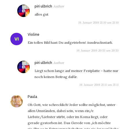
sagt:
piri ulbrich
alles gut
19. Januar 2019 21:10 um 21:10
sagt:
Violine
Ein tolles Bild hast Du aufgetrieben! Ausdrucksstark.
19. Januar 2019 20:53 um 20:53
sagt:
piri ulbrich
Liegt schon lange auf meiner Festplatte – hatte nur
noch keinen Beitrag dafür.
19. Januar 2019 21:11 um 21:11
sagt:
Paula
Oh Gott, wie schrecklich! Jeder sollte möglichst, unter
allen Umständen, dabei sein, wenn ein/e
Liebste/Liebster stirbt, oder im Koma liegt, oder
gerade gestorben ist. Das Gerede von „ich möchte
sie/ihn so in Erinnerung behalten, wie sie/er war“ habe