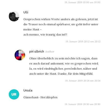
19. Januar 2019 19:00 um 19:00
sagt:
Ulli
Gesprochen wirken Worte anders als gelesen, jetzt ist
die Trauer noch einmal spürbarer, sie geht tiefer unter
meine Haut –
ach menno, wie traurig das ist!!!
19. Januar 2019 20:12 um 20:12
sagt:
piri ulbrich
Ohne überheblich zu sein möchte ich sagen, dass
es auch darauf ankommt, wie es gesprochen wird.
Ja, es wird eindringlicher, persönlicher, näher und
auch unter die Haut. Danke, für dein Mitgefühl.
19. Januar 2019 20:24 um 20:24
sagt:
Ursula
Gänsehaut- Herzklopfen
19. Januar 2019 20:50 um 20:50