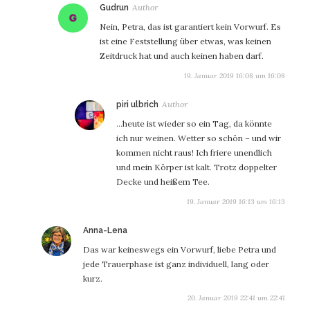
sagt:
Gudrun
Nein, Petra, das ist garantiert kein Vorwurf. Es
ist eine Feststellung über etwas, was keinen
Zeitdruck hat und auch keinen haben darf.
19. Januar 2019 16:08 um 16:08
sagt:
piri ulbrich
…heute ist wieder so ein Tag, da könnte
ich nur weinen. Wetter so schön – und wir
kommen nicht raus! Ich friere unendlich
und mein Körper ist kalt. Trotz doppelter
Decke und heißem Tee.
19. Januar 2019 16:13 um 16:13
sagt:
Anna-Lena
Das war keineswegs ein Vorwurf, liebe Petra und
jede Trauerphase ist ganz individuell, lang oder
kurz.
20. Januar 2019 22:41 um 22:41