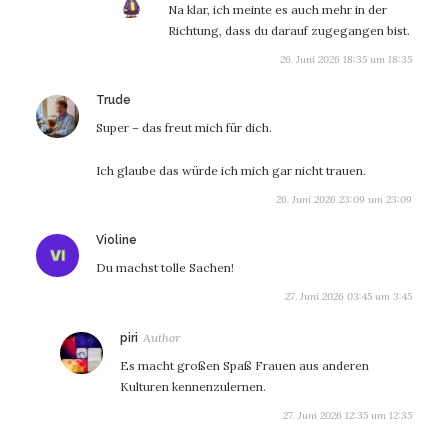
Na klar, ich meinte es auch mehr in der
Richtung, dass du darauf zugegangen bist.
26. Juni 2026 18:35 um 18:35
sagt:
Trude
Super – das freut mich für dich.
Ich glaube das würde ich mich gar nicht trauen.
26. Juni 2026 23:09 um 23:09
sagt:
Violine
Du machst tolle Sachen!
27. Juni 2026 03:45 um 3:45
sagt:
piri
Es macht großen Spaß Frauen aus anderen
Kulturen kennenzulernen.
27. Juni 2026 12:35 um 12:35