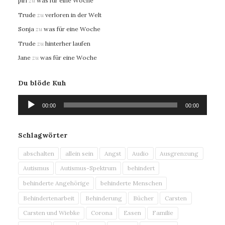
piri
zu
was für eine Woche
Trude
zu
verloren in der Welt
Sonja
zu
was für eine Woche
Trude
zu
hinterher laufen
Jane
zu
was für eine Woche
Du blöde Kuh
Audio-
00:00
00:00
Player
Schlagwörter
abschalten
allein sein
Angst
Audio
Ausgrenzung
Autismus
Autismus-Spektrum
behindert
behinderte Angehörige
behinderte Menschen
Behindertenarbeit
Behinderung
Bücher
Carsten
Carsten und Wiebke
Corona
Essen
Familie