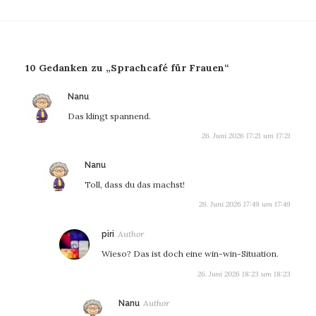
10 Gedanken zu „Sprachcafé für Frauen“
sagt:
Nanu
Das klingt spannend.
26. Juni 2026 17:21 um 17:21
sagt:
Nanu
Toll, dass du das machst!
26. Juni 2026 17:49 um 17:49
sagt:
piri
Wieso? Das ist doch eine win-win-Situation.
26. Juni 2026 18:23 um 18:23
sagt:
Nanu