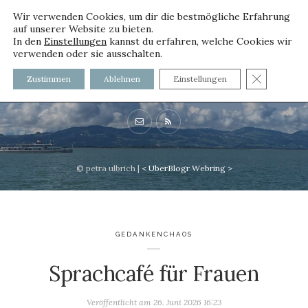
Wir verwenden Cookies, um dir die bestmögliche Erfahrung
auf unserer Website zu bieten.
In den
Einstellungen
kannst du erfahren, welche Cookies wir
verwenden oder sie ausschalten.
voller worte
GDPR C
Zustimmen
Ablehnen
Einstellungen
mit und ohne Innenfutter
© petra ulbrich |
<
UberBlogr Webring
>
GEDANKENCHAOS
Sprachcafé für Frauen
Veröffentlicht am
26. Juni 2026 16:23