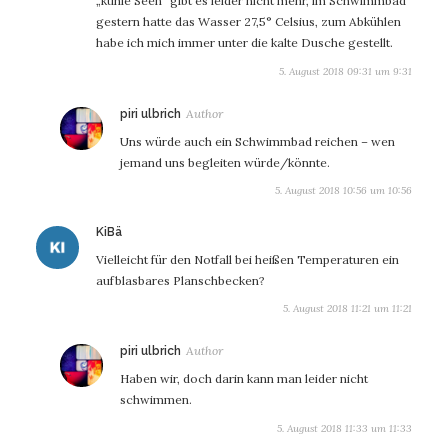
„kühle Seen“ gibt es leider nicht mehr, im Schwimmbad
gestern hatte das Wasser 27,5° Celsius, zum Abkühlen
habe ich mich immer unter die kalte Dusche gestellt.
5. August 2018 09:31 um 9:31
sagt:
piri ulbrich
Uns würde auch ein Schwimmbad reichen – wen
jemand uns begleiten würde/könnte.
5. August 2018 10:56 um 10:56
sagt:
KiBä
Vielleicht für den Notfall bei heißen Temperaturen ein
aufblasbares Planschbecken?
5. August 2018 11:21 um 11:21
sagt:
piri ulbrich
Haben wir, doch darin kann man leider nicht
schwimmen.
5. August 2018 11:33 um 11:33