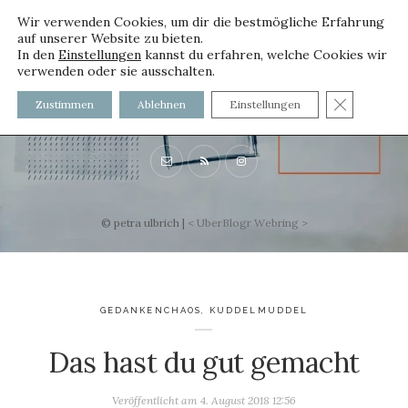
Wir verwenden Cookies, um dir die bestmögliche Erfahrung
auf unserer Website zu bieten.
In den
Einstellungen
kannst du erfahren, welche Cookies wir
verwenden oder sie ausschalten.
voller worte
GDPR C
Zustimmen
Ablehnen
Einstellungen
mit und ohne Innenfutter
© petra ulbrich |
<
UberBlogr Webring
>
GEDANKENCHAOS
,
KUDDELMUDDEL
Das hast du gut gemacht
Veröffentlicht am
4. August 2018 12:56