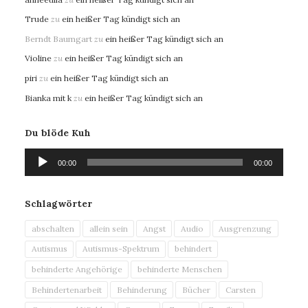
Trude
zu
ein heißer Tag kündigt sich an
Berndt Baumgart
zu
ein heißer Tag kündigt sich an
Violine
zu
ein heißer Tag kündigt sich an
piri
zu
ein heißer Tag kündigt sich an
Bianka mit k
zu
ein heißer Tag kündigt sich an
Du blöde Kuh
Audio-
00:00
00:00
Player
Schlagwörter
abschalten
allein sein
Angst
Audio
Ausgrenzung
Autismus
Autismus-Spektrum
behindert
behinderte Angehörige
behinderte Menschen
Behindertenarbeit
Behinderung
Bücher
Carsten