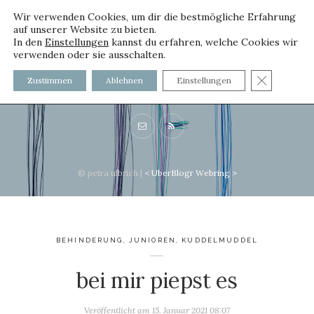
Wir verwenden Cookies, um dir die bestmögliche Erfahrung
auf unserer Website zu bieten.
In den
Einstellungen
kannst du erfahren, welche Cookies wir
verwenden oder sie ausschalten.
voller worte - mit und ohne
GDPR C
Zustimmen
Ablehnen
Einstellungen
Innenfutter
© petra ulbrich |
<
UberBlogr Webring
>
BEHINDERUNG
,
JUNIOREN
,
KUDDELMUDDEL
bei mir piepst es
Veröffentlicht am
15. Januar 2021 08:07