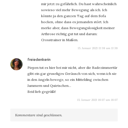
mir jetzt zu gefährlich. Du hast wahrscheinlich
sowieso viel mehr Bewegung als ich. Ich
könnte ja den ganzen Tag auf dem Sofa
hocken, ohne dass es jemanden stört. Ich
merke aber, dass Bewegungslosigkeit meiner
Arthrose richtig gut tut und darum:
Crosstrainer in Maßen.
15. Januar 2021 11:38 um 11:38
sagt:
freiedenkerin
Piepen tut es hier bei mir nicht, aber die Badezimmertür
gibt ein gar gruseliges Geräusch von sich, wenn ich sie
in den Angeln bewege, so ein Mittelding zwischen
Jammern und Quietschen…
Seid lieb gegrüßt!
15. Januar 2021 18:07 um 18:07
Kommentare sind geschlossen.