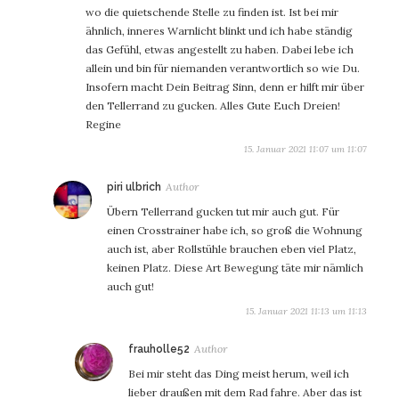
wo die quietschende Stelle zu finden ist. Ist bei mir
ähnlich, inneres Warnlicht blinkt und ich habe ständig
das Gefühl, etwas angestellt zu haben. Dabei lebe ich
allein und bin für niemanden verantwortlich so wie Du.
Insofern macht Dein Beitrag Sinn, denn er hilft mir über
den Tellerrand zu gucken. Alles Gute Euch Dreien!
Regine
15. Januar 2021 11:07 um 11:07
sagt:
piri ulbrich
Übern Tellerrand gucken tut mir auch gut. Für
einen Crosstrainer habe ich, so groß die Wohnung
auch ist, aber Rollstühle brauchen eben viel Platz,
keinen Platz. Diese Art Bewegung täte mir nämlich
auch gut!
15. Januar 2021 11:13 um 11:13
sagt:
frauholle52
Bei mir steht das Ding meist herum, weil ich
lieber draußen mit dem Rad fahre. Aber das ist