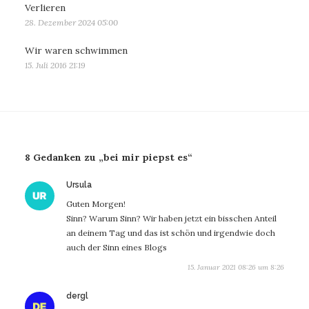
Verlieren
28. Dezember 2024 05:00
Wir waren schwimmen
15. Juli 2016 21:19
8 Gedanken zu „bei mir piepst es“
sagt:
Ursula
Guten Morgen!
Sinn? Warum Sinn? Wir haben jetzt ein bisschen Anteil
an deinem Tag und das ist schön und irgendwie doch
auch der Sinn eines Blogs
15. Januar 2021 08:26 um 8:26
sagt:
dergl