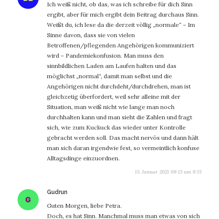
Ich weiß nicht, ob das, was ich schreibe für dich Sinn
ergibt, aber für mich ergibt dein Beitrag durchaus Sinn.
Weißt du, ich lese da die derzeit völlig „normale“ – Im
Sinne davon, dass sie von vielen
Betroffenen/pflegenden Angehörigen kommuniziert
wird – Pandemiekonfusion. Man muss den
sinnbildlichen Laden am Laufen halten und das
möglichst „normal“, damit man selbst und die
Angehörigen nicht durchdeht/durchdrehen, man ist
gleichzetig überfordert, weil sehr alleine mit der
Situation, man weiß nicht wie lange man noch
durchhalten kann und man sieht die Zahlen und fragt
sich, wie zum Kuckuck das wieder unter Kontrolle
gebracht werden soll. Das macht nervös und dann hält
man sich daran irgendwie fest, so vermeintlich konfuse
Alltagsdinge einzuordnen.
15. Januar 2021 09:15 um 9:15
sagt:
Gudrun
Guten Morgen, liebe Petra.
Doch, es hat Sinn. Manchmal muss man etwas von sich