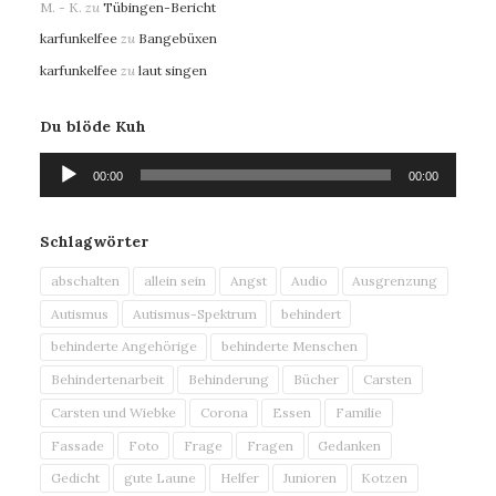
M. - K.
zu
Tübingen-Bericht
karfunkelfee
zu
Bangebüxen
karfunkelfee
zu
laut singen
Du blöde Kuh
Audio-
00:00
00:00
Player
Schlagwörter
abschalten
allein sein
Angst
Audio
Ausgrenzung
Autismus
Autismus-Spektrum
behindert
behinderte Angehörige
behinderte Menschen
Behindertenarbeit
Behinderung
Bücher
Carsten
Carsten und Wiebke
Corona
Essen
Familie
Fassade
Foto
Frage
Fragen
Gedanken
Gedicht
gute Laune
Helfer
Junioren
Kotzen