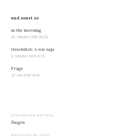
und sonst so
in the morning
25. Oktober 2018 08:02
Geschützt: A wie naja
8. Oktober 2019 11:28
Frage
22. Juli 2026 13:41
Beitragsnavigation
VORHERIGER BEITRAG:
fliegen
NÄCHSTER BEITRAG: