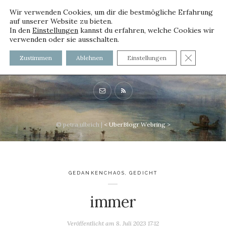
Wir verwenden Cookies, um dir die bestmögliche Erfahrung
auf unserer Website zu bieten.
In den
Einstellungen
kannst du erfahren, welche Cookies wir
verwenden oder sie ausschalten.
voller worte - mit und ohne
GDPR C
Zustimmen
Ablehnen
Einstellungen
Innenfutter
© petra ulbrich |
<
UberBlogr Webring
>
GEDANKENCHAOS
,
GEDICHT
immer
Veröffentlicht am
8. Juli 2023 17:12