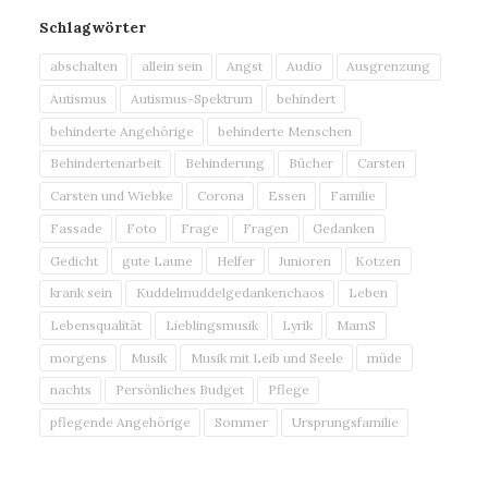
Schlagwörter
abschalten
allein sein
Angst
Audio
Ausgrenzung
Autismus
Autismus-Spektrum
behindert
behinderte Angehörige
behinderte Menschen
Behindertenarbeit
Behinderung
Bücher
Carsten
Carsten und Wiebke
Corona
Essen
Familie
Fassade
Foto
Frage
Fragen
Gedanken
Gedicht
gute Laune
Helfer
Junioren
Kotzen
krank sein
Kuddelmuddelgedankenchaos
Leben
Lebensqualität
Lieblingsmusik
Lyrik
MamS
morgens
Musik
Musik mit Leib und Seele
müde
nachts
Persönliches Budget
Pflege
pflegende Angehörige
Sommer
Ursprungsfamilie