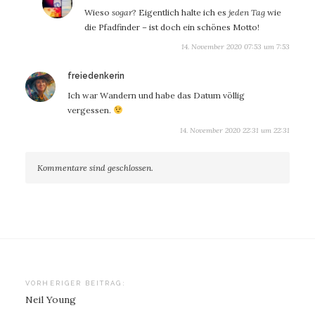
Wieso
sogar
? Eigentlich halte ich es
jeden Tag
wie
die Pfadfinder – ist doch ein schönes Motto!
14. November 2020 07:53 um 7:53
sagt:
freiedenkerin
Ich war Wandern und habe das Datum völlig
vergessen.
14. November 2020 22:31 um 22:31
Kommentare sind geschlossen.
Beitragsnavigation
VORHERIGER BEITRAG:
Neil Young