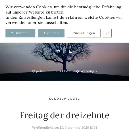
Wir verwenden Cookies, um dir die bestmögliche Erfahrung
auf unserer Website zu bieten.
In den
Einstellungen
kannst du erfahren, welche Cookies wir
verwenden oder sie ausschalten.
voller worte - mit und ohne
GDPR C
Zustimmen
Ablehnen
Einstellungen
Innenfutter
© petra ulbrich |
<
UberBlogr Webring
>
KUDDELMUDDEL
Freitag der dreizehnte
Veröffentlicht am
13. November 2020 18:31