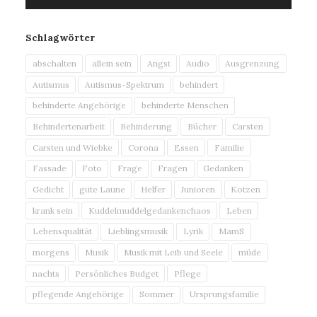
Player
Schlagwörter
abschalten
allein sein
Angst
Audio
Ausgrenzung
Autismus
Autismus-Spektrum
behindert
behinderte Angehörige
behinderte Menschen
Behindertenarbeit
Behinderung
Bücher
Carsten
Carsten und Wiebke
Corona
Essen
Familie
Fassade
Foto
Frage
Fragen
Gedanken
Gedicht
gute Laune
Helfer
Junioren
Kotzen
krank sein
Kuddelmuddelgedankenchaos
Leben
Lebensqualität
Lieblingsmusik
Lyrik
MamS
morgens
Musik
Musik mit Leib und Seele
müde
nachts
Persönliches Budget
Pflege
pflegende Angehörige
Sommer
Ursprungsfamilie