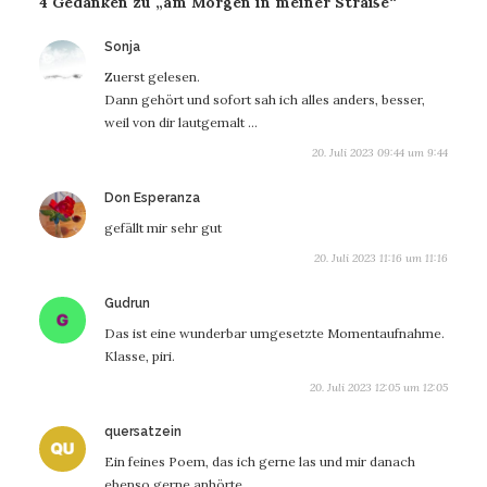
4 Gedanken zu „am Morgen in meiner Straße“
sagt:
Sonja
Zuerst gelesen.
Dann gehört und sofort sah ich alles anders, besser,
weil von dir lautgemalt …
20. Juli 2023 09:44 um 9:44
sagt:
Don Esperanza
gefällt mir sehr gut
20. Juli 2023 11:16 um 11:16
sagt:
Gudrun
Das ist eine wunderbar umgesetzte Momentaufnahme.
Klasse, piri.
20. Juli 2023 12:05 um 12:05
sagt:
quersatzein
Ein feines Poem, das ich gerne las und mir danach
ebenso gerne anhörte.