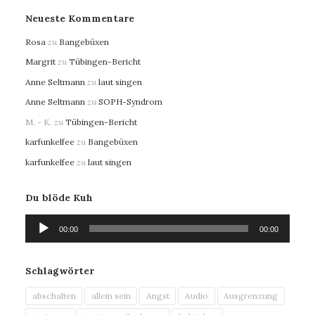
Neueste Kommentare
Rosa
zu
Bangebüxen
Margrit
zu
Tübingen-Bericht
Anne Seltmann
zu
laut singen
Anne Seltmann
zu
SOPH-Syndrom
M. - K.
zu
Tübingen-Bericht
karfunkelfee
zu
Bangebüxen
karfunkelfee
zu
laut singen
Du blöde Kuh
Audio-
00:00
00:00
Player
Schlagwörter
abschalten
allein sein
Angst
Audio
Ausgrenzung