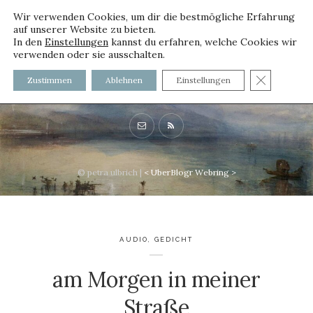
Wir verwenden Cookies, um dir die bestmögliche Erfahrung
auf unserer Website zu bieten.
In den
Einstellungen
kannst du erfahren, welche Cookies wir
verwenden oder sie ausschalten.
voller worte - mit und ohne
GDPR C
Zustimmen
Ablehnen
Einstellungen
Innenfutter
© petra ulbrich |
<
UberBlogr Webring
>
AUDIO
,
GEDICHT
am Morgen in meiner
Straße