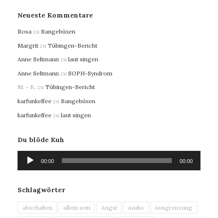
Neueste Kommentare
Rosa
zu
Bangebüxen
Margrit
zu
Tübingen-Bericht
Anne Seltmann
zu
laut singen
Anne Seltmann
zu
SOPH-Syndrom
M. - K.
zu
Tübingen-Bericht
karfunkelfee
zu
Bangebüxen
karfunkelfee
zu
laut singen
Du blöde Kuh
Audio-
00:00
00:00
Player
Schlagwörter
abschalten
allein sein
Angst
Audio
Ausgrenzung