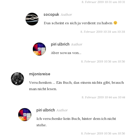
8. Februar 2019 10:31 um 10:31
sagt:
socopuk
Das scheint es sich ja verdient zu haben
8. Februar 2019 10:38 um 10:38
sagt:
piri ulbrich
Aber sowas von…
8. Februar 2019 10:56 um 10:56
sagt:
mijonisreise
Verschenken … Ein Buch, das einem nichts gibt, brauch
man nicht lesen.
8. Februar 2019 10:44 um 10:44
sagt:
piri ulbrich
Ich verschenke kein Buch, hinter dem ich nicht
stehe.
8. Februar 2019 10:56 um 10:56