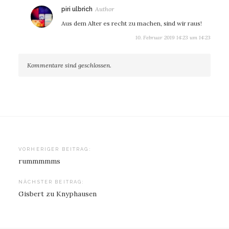
sagt:
piri ulbrich
Aus dem Alter es recht zu machen, sind wir raus!
10. Februar 2019 14:23 um 14:23
Kommentare sind geschlossen.
Beitragsnavigation
VORHERIGER BEITRAG:
rummmmms
NÄCHSTER BEITRAG:
Gisbert zu Knyphausen