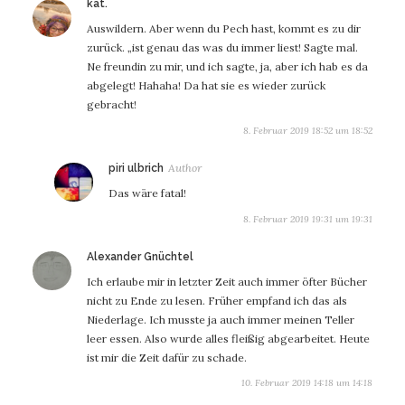
sagt:
kat.
Auswildern. Aber wenn du Pech hast, kommt es zu dir
zurück. „ist genau das was du immer liest! Sagte mal.
Ne freundin zu mir, und ich sagte, ja, aber ich hab es da
abgelegt! Hahaha! Da hat sie es wieder zurück
gebracht!
8. Februar 2019 18:52 um 18:52
sagt:
piri ulbrich
Das wäre fatal!
8. Februar 2019 19:31 um 19:31
sagt:
Alexander Gnüchtel
Ich erlaube mir in letzter Zeit auch immer öfter Bücher
nicht zu Ende zu lesen. Früher empfand ich das als
Niederlage. Ich musste ja auch immer meinen Teller
leer essen. Also wurde alles fleißig abgearbeitet. Heute
ist mir die Zeit dafür zu schade.
10. Februar 2019 14:18 um 14:18